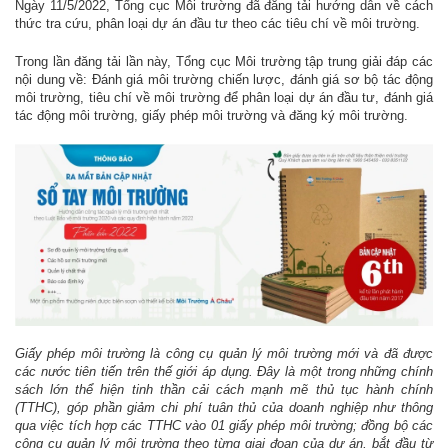
Ngày 11/5/2022, Tổng cục Môi trường đã đăng tải hướng dẫn về cách
thức tra cứu, phân loại dự án đầu tư theo các tiêu chí về môi trường.
Trong lần đăng tải lần này, Tổng cục Môi trường tập trung giải đáp các
nội dung về: Đánh giá môi trường chiến lược, đánh giá sơ bộ tác động
môi trường, tiêu chí về môi trường để phân loại dự án đầu tư, đánh giá
tác động môi trường, giấy phép môi trường và đăng ký môi trường.
Giấy
phép môi trường là công​ cụ quản lý môi trường mới và đã được
các nước tiên tiến trên thế giới áp dụng. Đây là một trong những chính
sách lớn thể hiện tinh thần
cải cách mạnh mẽ thủ tục hành chính
(TTHC), góp phần giảm chi phí tuân thủ của doanh nghiệp như
thông
qua việc tích hợp các TTHC vào 01 giấy ph​ép môi trường; đồng bộ các
công cụ quản lý môi trường theo từng giai đoạn của dự án, bắt đầu từ