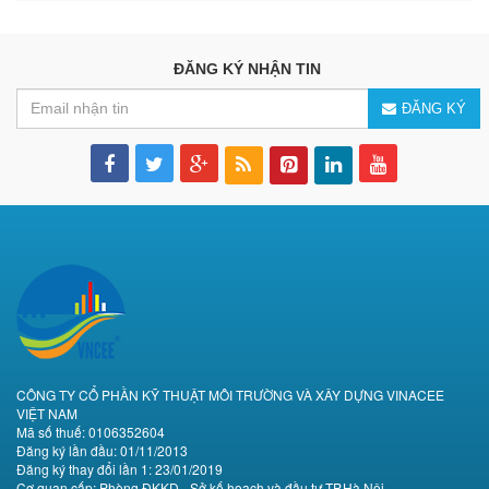
ĐĂNG KÝ NHẬN TIN
ĐĂNG KÝ
CÔNG TY CỔ PHẦN KỸ THUẬT MÔI TRƯỜNG VÀ XÂY DỰNG VINACEE
VIỆT NAM
Mã số thuế: 0106352604
Đăng ký lần đầu: 01/11/2013
Đăng ký thay đổi lần 1: 23/01/2019
Cơ quan cấp: Phòng ĐKKD - Sở kế hoạch và đầu tư TP.Hà Nội