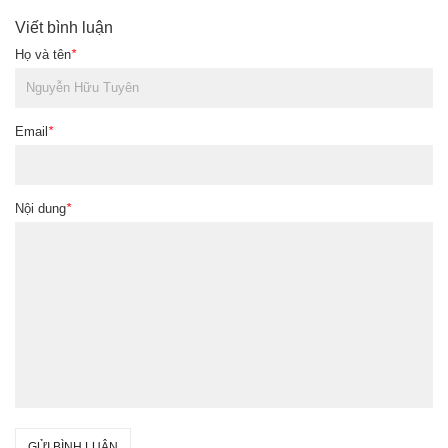
Viết bình luận
Họ và tên
*
Email
*
Nội dung
*
GỬI BÌNH LUẬN