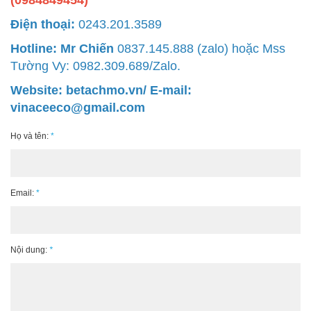
Điện thoại:
0243.201.3589
Hotline: Mr Chiến
0837.145.888 (zalo) hoặc Mss
Tường Vy: 0982.309.689/Zalo.
Website: betachmo.vn/ E-mail:
vinaceeco@gmail.com
Họ và tên:
*
Email:
*
Nội dung:
*