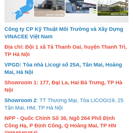
Công ty CP Kỹ Thuật Môi Trường và Xây Dựng
VINACEE Việt Nam
Địa chỉ: Đội 1 xã Tả Thanh Oai, huyện Thanh Trì,
TP Hà Nội
VPGD: Tòa nhà Licogi số 25A, Tân Mai, Hoàng
Mai, Hà Nội
Showroom 1: 177, Đại La, Hai Bà Trưng, TP Hà
Nội
Showroom 2
: TT Thương Mại, Tòa LICOGI19, 25
Tân Mai, HM, TP Hà Nội
NPP - Quốc Chính Số 36, Ngõ 264 Phố Định
Công Hạ, P Định Công, Q Hoàng Mai, TP HN
(0984849454)