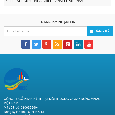
BỂ TÁCH MỠ CÔNG NGHIỆP - VINACEE VIỆT NAM
ĐĂNG KÝ NHẬN TIN
ĐĂNG KÝ
CÔNG TY CỔ PHẦN KỸ THUẬT MÔI TRƯỜNG VÀ XÂY DỰNG VINACEE
VIỆT NAM
Mã số thuế: 0106352604
Đăng ký lần đầu: 01/11/2013