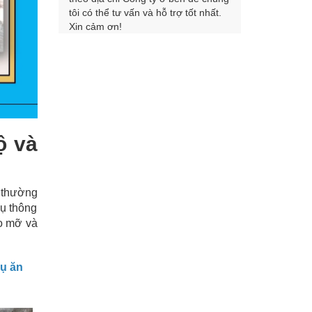
tôi có thể tư vấn và hỗ trợ tốt nhất.
Xin cảm ơn!
ộ và
a thường
vụ thông
do mỡ và
ụ ăn