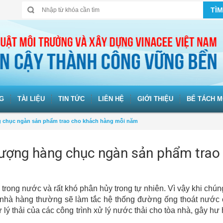
TÌM
G
TÀI LIỆU
TIN TỨC
LIÊN HỆ
GIỚI THIỆU
BỂ TÁCH M
g chục ngàn sản phẩm trao cho khách hàng mỗi năm
lượng hàng chục ngàn sản phẩm trao
trong nước và rất khó phân hủy trong tự nhiên. Vì vậy khi chún
p nhà hàng thường sẽ làm tắc hệ thống đường ống thoát nước 
lý thải của các công trình xử lý nước thải cho tòa nhà, gây hư h