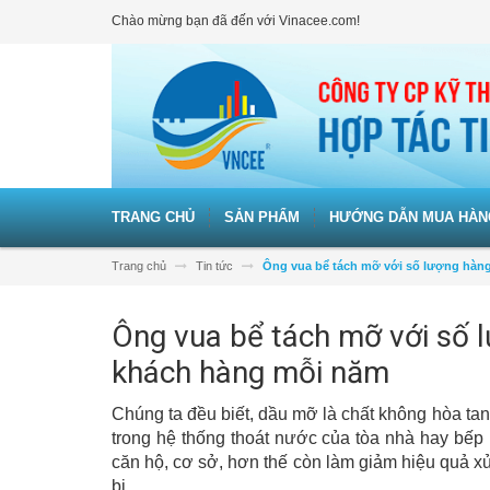
Chào mừng bạn đã đến với Vinacee.com!
TRANG CHỦ
SẢN PHẨM
HƯỚNG DẪN MUA HÀN
Trang chủ
Tin tức
Ông vua bể tách mỡ với số lượng hàn
Ông vua bể tách mỡ với số 
khách hàng mỗi năm
Chúng ta đều biết, dầu mỡ là chất không hòa tan 
trong hệ thống thoát nước của tòa nhà hay bế
căn hộ, cơ sở, hơn thế còn làm giảm hiệu quả xử 
bị.