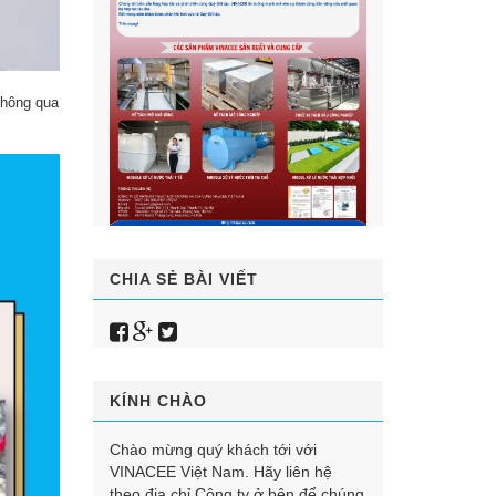
không qua
CHIA SẺ BÀI VIẾT
KÍNH CHÀO
Chào mừng quý khách tới với
VINACEE Việt Nam. Hãy liên hệ
theo địa chỉ Công ty ở bên để chúng