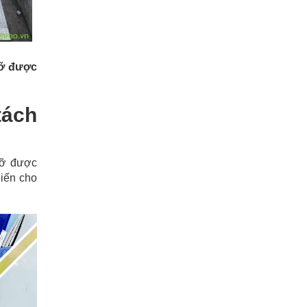
mỡ được
tách
 mỡ được
iến cho