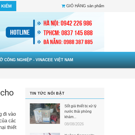
 KIẾM
GIỎ HÀNG
sản phẩm
Ỡ CÔNG NGHIỆP - VINACEE VIỆT NAM
 cho
TIN TỨC NỔI BẬT
Sốt giá thiết bị xử lý
nước thải phòng
g đi vào
khám...
của các
08/08/2026
ại thiết