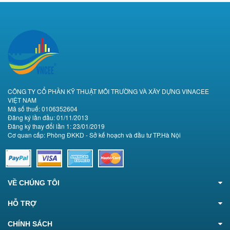
CÔNG TY CỔ PHẦN KỸ THUẬT MÔI TRƯỜNG VÀ XÂY DỰNG VINACEE
VIỆT NAM
Mã số thuế: 0106352604
Đăng ký lần đầu: 01/11/2013
Đăng ký thay đổi lần 1: 23/01/2019
Cơ quan cấp: Phòng ĐKKD - Sở kế hoạch và đầu tư TP.Hà Nội
VỀ CHÚNG TÔI
HỖ TRỢ
CHÍNH SÁCH