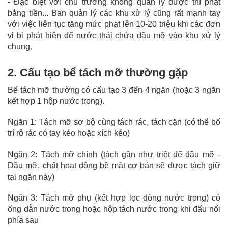
- Đặc biệt với chủ trương không quản lý được thì phạt
bằng tiền... Ban quản lý các khu xử lý cũng rất mạnh tay
với việc liên tục tăng mức phạt lên 10-20 triệu khi các đơn
vị bị phát hiện để nước thải chứa dầu mỡ vào khu xử lý
chung.
2. Cấu tạo bể tách mỡ thường gặp
Bể tách mỡ thường có cấu tạo 3 đến 4 ngăn (hoặc 3 ngăn
kết hợp 1 hộp nước trong).
Ngăn 1: Tách mỡ sơ bộ cùng tách rác, tách cặn (có thể bố
trí rỏ rác có tay kéo hoặc xích kéo)
Ngăn 2: Tách mỡ chính (tách gần như triệt để dầu mỡ -
Dầu mỡ, chất hoạt động bề mặt cơ bản sẽ được tách giữ
tại ngăn này)
Ngăn 3: Tách mỡ phụ (kết hợp lọc dòng nước trong) có
ống dẫn nước trong hoặc hộp tách nước trong khi đấu nối
phía sau