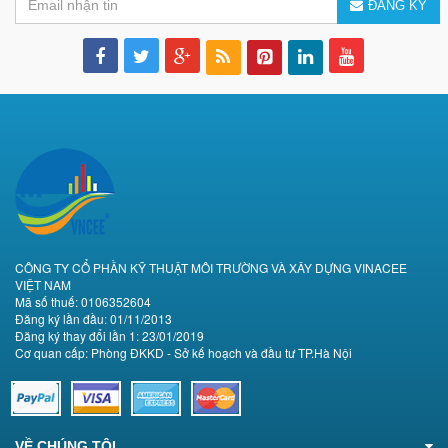
ĐĂNG KÝ
CÔNG TY CỔ PHẦN KỸ THUẬT MÔI TRƯỜNG VÀ XÂY DỰNG VINACEE
VIỆT NAM
Mã số thuế: 0106352604
Đăng ký lần đầu: 01/11/2013
Đăng ký thay đổi lần 1: 23/01/2019
Cơ quan cấp: Phòng ĐKKD - Sở kế hoạch và đầu tư TP.Hà Nội
VỀ CHÚNG TÔI