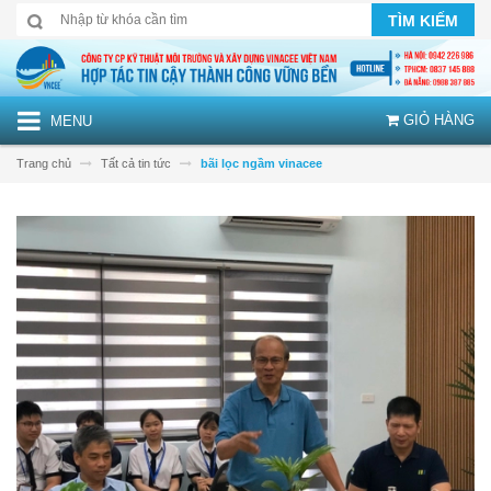
TÌM KIẾM
GIỎ HÀNG
MENU
Trang chủ
Tất cả tin tức
bãi lọc ngầm vinacee