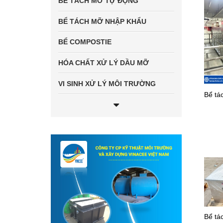
BỂ TÁCH MỠ TỰ ĐỘNG
BỂ TÁCH MỠ NHẬP KHẨU
BỂ COMPOSTIE
HÓA CHẤT XỬ LÝ DẦU MỠ
VI SINH XỬ LÝ MÔI TRƯỜNG