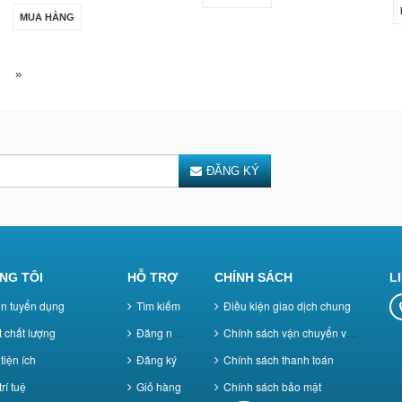
MUA HÀNG
»
ĐĂNG KÝ
NG TÔI
HỖ TRỢ
CHÍNH SÁCH
L
in tuyển dụng
Tìm kiếm
Điều kiện giao dịch chung
 chất lượng
Đăng nhập
Chính sách vận chuyển và giao nhận
tiện ích
Đăng ký
Chính sách thanh toán
rí tuệ
Giỏ hàng
Chính sách bảo mật