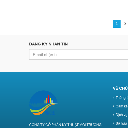
1
2
ĐĂNG KÝ NHẬN TIN
VỀ CHÚ
Thông t
Cam kết
Dịch vụ 
Sở hữu t
CÔNG TY CỔ PHẦN KỸ THUẬT MÔI TRƯỜNG