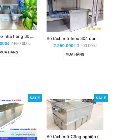
Bể tách mỡ nhà hàng 30L Inox 304
Bể tách mỡ Inox 304 dung tích 40 lít (giảm giá)
.000₫
2.680.000₫
2.250.000₫
3.200.000₫
MUA HÀNG
MUA HÀNG
SALE
SALE
Bể tách mỡ Công nghiệp (Inox 304: 1-3m3)