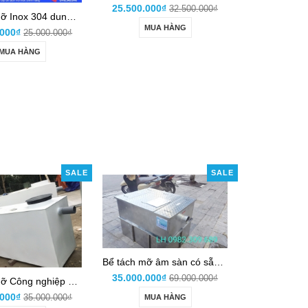
25.500.000₫
32.500.000₫
Bể tách mỡ Inox 304 dung tích 1000 lít âm sàn (Dự án)
MUA HÀNG
.000₫
25.000.000₫
MUA HÀNG
SALE
SALE
Bể tách mỡ âm sàn có sẵn giá tốt thị trường (VINACEE tư vấn tốt cho bạn)
35.000.000₫
69.000.000₫
Bể tách mỡ Công nghiệp TN SH08
.000₫
35.000.000₫
MUA HÀNG