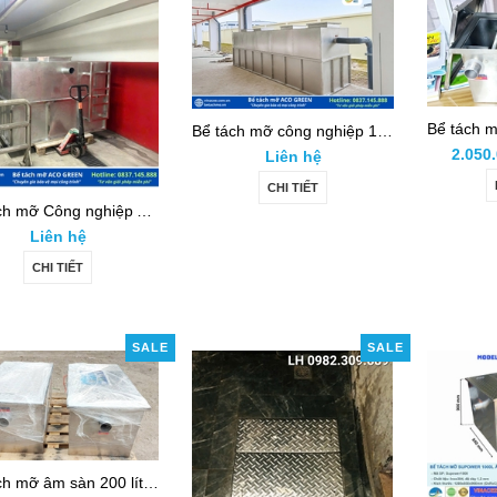
Bể tách mỡ công nghiệp 10m3, ACO Green Inox 304 thu mỡ định kỳ
2.050
Liên hệ
CHI TIẾT
Bể tách mỡ Công nghiệp ACO Green, Inox 304, 22 m3 cho trung tâm thương mại
Liên hệ
CHI TIẾT
SALE
SALE
Bể tách mỡ âm sàn 200 lít (Inox SUS304) Bảo hành 2 năm