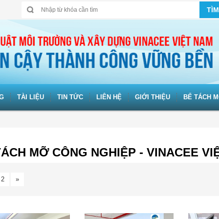
TÌM
G
TÀI LIỆU
TIN TỨC
LIÊN HỆ
GIỚI THIỆU
BỂ TÁCH M
TÁCH MỠ CÔNG NGHIỆP - VINACEE VI
2
»