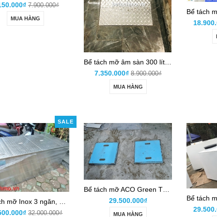
150.000₫
7.900.000₫
MUA HÀNG
18.900
Bể tách mỡ âm sàn 300 lít Inox 304 có bản vẽ lắp đặt
7.350.000₫
8.900.000₫
MUA HÀNG
SALE
Bể tách mỡ ACO Green Thu mỡ định kỳ cho cơ sở sản xuất Xuất ăn công nghiệp
29.500.000₫
Bể tách mỡ Inox 3 ngăn, 2000 lít - Nhận báo giá tham khảo 2026
29.500
500.000₫
32.000.000₫
MUA HÀNG