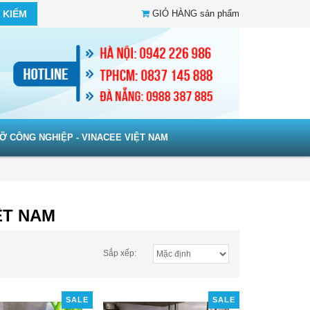
 KIẾM
GIỎ HÀNG
sản phẩm
Ỡ CÔNG NGHIỆP - VINACEE VIỆT NAM
ỆT NAM
Sắp xếp:
SALE
SALE