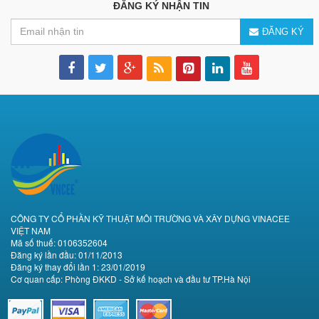
ĐĂNG KÝ NHẬN TIN
ĐĂNG KÝ
CÔNG TY CỔ PHẦN KỸ THUẬT MÔI TRƯỜNG VÀ XÂY DỰNG VINACEE
VIỆT NAM
Mã số thuế: 0106352604
Đăng ký lần đầu: 01/11/2013
Đăng ký thay đổi lần 1: 23/01/2019
Cơ quan cấp: Phòng ĐKKD - Sở kế hoạch và đầu tư TP.Hà Nội