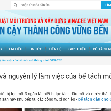
TÌM
G
TÀI LIỆU
TIN TỨC
LIÊN HỆ
GIỚI THIỆU
BỂ TÁCH M
 lý làm việc của bể tách mỡ thông minh VINACEE
 và nguyên lý làm việc của bể tách m
thiết bị lọc mỡ 3 ngăn là thiết bị lọc tách dầu mỡ và nước thải 
 sạn hay khu bếp tại các công ty, xí nghiệp -
bể tách dầu cho 