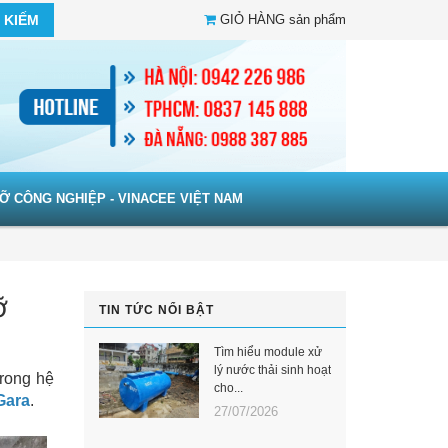
 KIẾM
GIỎ HÀNG
sản phẩm
Ỡ CÔNG NGHIỆP - VINACEE VIỆT NAM
ỡ
TIN TỨC NỔI BẬT
Tìm hiểu module xử
lý nước thải sinh hoạt
trong hệ
cho...
Gara
.
27/07/2026