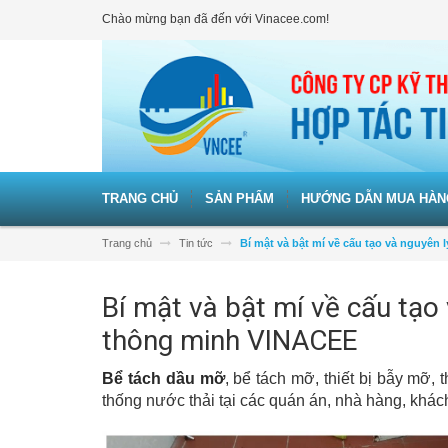
Chào mừng bạn đã đến với Vinacee.com!
TRANG CHỦ
SẢN PHẨM
HƯỚNG DẪN MUA HÀN
Trang chủ
Tin tức
Bí mật và bật mí về cấu tạo và nguyên
Bí mật và bật mí về cấu tạo
thông minh VINACEE
Bể tách dầu mỡ
, bể tách mỡ, thiết bị bẫy mỡ, 
thống nước thải tại các quán án, nhà hàng, khách