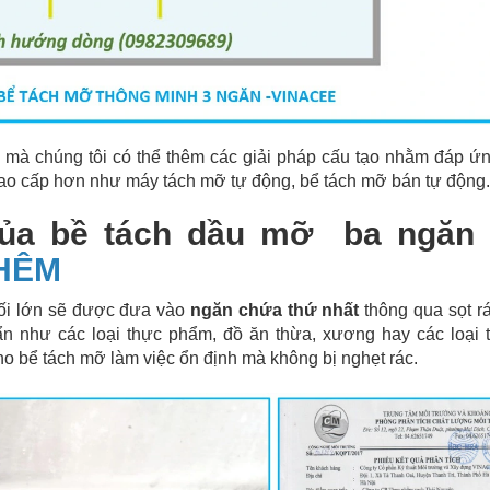
 mà chúng tôi có thể thêm các giải pháp cấu tạo nhằm đáp ứ
cao cấp hơn như máy tách mỡ tự động, bể tách mỡ bán tự động.
của bề tách dầu mỡ ba ngăn 
HÊM
ối lớn sẽ được đưa vào
ngăn chứa thứ nhất
thông qua sọt r
bẩn như các loại thực phẩm, đồ ăn thừa, xương hay các loại 
ho bể tách mỡ làm việc ổn định mà không bị nghẹt rác.