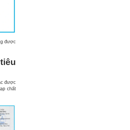
ng được
tiêu
ác được
tạp chất