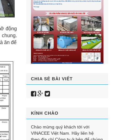
mỡ động
i chung.
hà ăn để
CHIA SẺ BÀI VIẾT
KÍNH CHÀO
Chào mừng quý khách tới với
VINACEE Việt Nam. Hãy liên hệ
theo địa chỉ Công ty ở bên để chúng