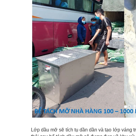
Lớp dầu mỡ sẽ tích tụ dần dần và tạo lớp váng 