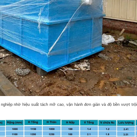
nghiệp nhờ hiệu suất tách mỡ cao, vận hành đơn giản và độ bền vượt trộ