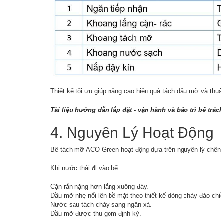
Thiết kế tối ưu giúp nâng cao hiệu quả tách dầu mỡ và thuậ
Tài liệu hướng dẫn lắp đặt - vận hành và bảo trì bể t
4. Nguyên Lý Hoạt Động
Bể tách mỡ ACO Green hoạt động dựa trên nguyên lý chênh
Khi nước thải đi vào bể:
Cặn rắn nặng hơn lắng xuống đáy.
Dầu mỡ nhẹ nổi lên bề mặt theo thiết kế dòng chảy đảo chi
Nước sau tách chảy sang ngăn xả.
Dầu mỡ được thu gom định kỳ.