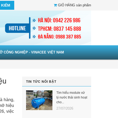
 KIẾM
GIỎ HÀNG
sản phẩm
Ỡ CÔNG NGHIỆP - VINACEE VIỆT NAM
ệu
TIN TỨC NỔI BẬT
Tìm hiểu module xử
lý nước thải sinh hoạt
hà hàng,
cho...
mỡ hiệu
27/07/2026
26, việc