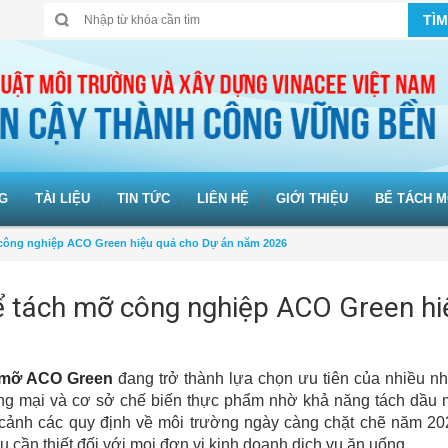
TÌM
G
TÀI LIỆU
TIN TỨC
LIÊN HỆ
GIỚI THIỆU
BỂ TÁCH M
công nghiệp ACO Green hiệu quả cho Dự án năm 2026
ể tách mỡ công nghiệp ACO Green hi
h mỡ ACO Green
đang trở thành lựa chọn ưu tiên của nhiều n
ơng mại và cơ sở chế biến thực phẩm nhờ khả năng tách dầu 
i cảnh các quy định về môi trường ngày càng chặt chẽ năm 20
u cần thiết đối với mọi đơn vị kinh doanh dịch vụ ăn uống.