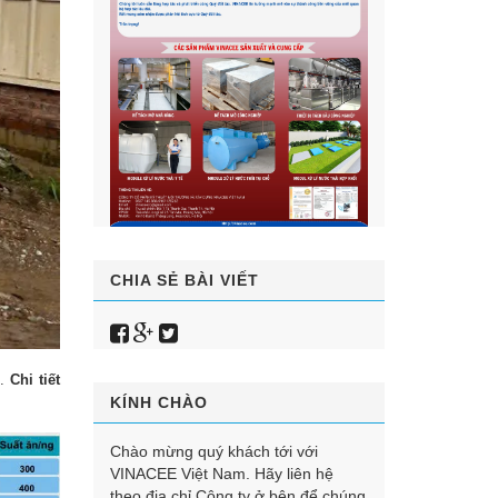
CHIA SẺ BÀI VIẾT
i.
Chi tiết
KÍNH CHÀO
Chào mừng quý khách tới với
VINACEE Việt Nam. Hãy liên hệ
theo địa chỉ Công ty ở bên để chúng