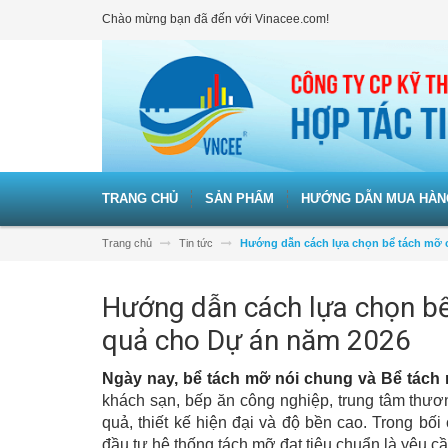
Chào mừng bạn đã đến với Vinacee.com!
TRANG CHỦ
SẢN PHẨM
HƯỚNG DẪN MUA HÀN
Trang chủ
Tin tức
Hướng dẫn cách lựa chọn bể tách mỡ 
Hướng dẫn cách lựa chọn b
quả cho Dự án năm 2026
Ngày nay, bể tách mỡ nói chung và Bể tác
khách sạn, bếp ăn công nghiệp, trung tâm thư
quả, thiết kế hiện đại và độ bền cao. Trong bố
đầu tư hệ thống tách mỡ đạt tiêu chuẩn là yêu cầ