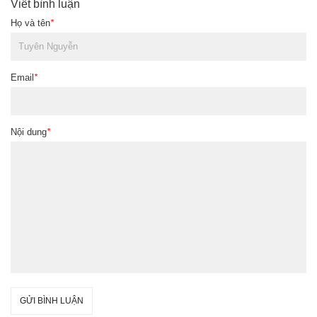
Viết bình luận
Họ và tên
*
Email
*
Nội dung
*
GỬI BÌNH LUẬN