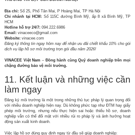
Địa chỉ:
Số 25, Phố Tân Mai, P Hoàng Mai, TP Hà Nội
Chi nhánh tại HCM:
Số 115C đường Bình Mỹ, ấp 8 xã Bình Mỹ, TP
HCM
Hotline hỗ trợ 24/7:
094.222.6986
Email:
vinaceeco@gmail.com
Website:
vinacee.com
Đăng ký thông tin ngay hôm nay để nhận ưu đãi chiết khấu 10% cho gói
dịch vụ lập hồ sơ môi trường trọn gói đầu năm 2026!
VINACEE Việt Nam
–
Đồng hành cùng Quý doanh nghiệp trên mọi
chặng đường bảo vệ môi trường.
11. Kết luận và những việc cần
làm ngay
Đăng ký môi trường là một trong những thủ tục pháp lý quan trọng đối
với nhiều doanh nghiệp hiện nay. Dù không phức tạp như ĐTM hay giấy
phép môi trường, nhưng nếu thực hiện sai hoặc thiếu hồ sơ, doanh
nghiệp vẫn có thể đối mặt với nhiều rủi ro pháp lý và ảnh hưởng hoạt
động sản xuất kinh doanh.
Việc lập hồ sơ đúng quy định ngay từ đầu sẽ giúp doanh nghiệp: