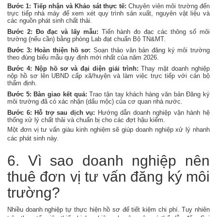
Bước 1: Tiếp nhận và Khảo sát thực tế:
Chuyên viên môi trường đến
trực tiếp nhà máy để xem xét quy trình sản xuất, nguyên vật liệu và
các nguồn phát sinh chất thải.
Bước 2: Đo đạc và lấy mẫu:
Tiến hành đo đạc các thông số môi
trường (nếu cần) bằng phòng Lab đạt chuẩn Bộ TN&MT.
Bước 3: Hoàn thiện hồ sơ:
Soạn thảo văn bản đăng ký môi trường
theo đúng biểu mẫu quy định mới nhất của năm 2026.
Bước 4: Nộp hồ sơ và đại diện giải trình:
Thay mặt doanh nghiệp
nộp hồ sơ lên UBND cấp xã/huyện và làm việc trực tiếp với cán bộ
thẩm định.
Bước 5: Bàn giao kết quả:
Trao tận tay khách hàng văn bản Đăng ký
môi trường đã có xác nhận (dấu mộc) của cơ quan nhà nước.
Bước 6: Hỗ trợ sau dịch vụ:
Hướng dẫn doanh nghiệp vận hành hệ
thống xử lý chất thải và chuẩn bị cho các đợt hậu kiểm.
Một đơn vị tư vấn giàu kinh nghiệm sẽ giúp doanh nghiệp xử lý nhanh
các phát sinh này.
6. Vì sao doanh nghiệp nên
thuê đơn vị tư vấn đăng ký môi
trường?
Nhiều doanh nghiệp tự thực hiện hồ sơ để tiết kiệm chi phí. Tuy nhiên