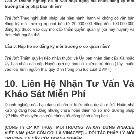
Câu 2: Doanh nghiệp đã đi vào hoạt động mà chưa đăng ký môi
trường thì bị phạt bao nhiêu?
Trả lời:
Theo nghị định pháp luật hiện hành, hành vi không có văn bản
đăng ký môi trường bị phạt tiền từ 20.000.000 đồng đến 100.000.000
đồng tùy thuộc vào quy mô cấp thẩm quyền quản lý (xã hay huyện) và
tính chất nguồn thải.
Câu 3: Nộp hồ sơ đăng ký môi trường ở cơ quan nào?
Trả lời:
Thẩm quyền tiếp nhận thuộc về Ủy ban nhân dân cấp Xã hoặc
Ủy ban nhân dân cấp Huyện nơi dự án/nhà xưởng trú đóng (Tùy thuộc
vào loại hình nguồn thải quy định trong phụ lục Luật BVMT).
10. Liên Hệ Nhận Tư Vấn Và
Khảo Sát Miễn Phí
Doanh nghiệp của bạn đang chuẩn bị khởi công dự án mới? Hoặc nhà
xưởng đang hoạt động nhưng chưa hoàn thiện hồ sơ môi trường pháp
lý? Hãy để chuyên gia của chúng tôi đồng hành cùng bạn.
[CÔNG TY CP KỸ THUẬT MÔI TRƯỜNG VÀ XÂY DỰNG VINACEE
VIỆT NAM (HAY CÒN GỌI LÀ VINACEE)] – ĐỐI TÁC PHÁP LÝ MÔI
TRƯỜNG TIN CẬY CỦA DOANH NGHIỆP