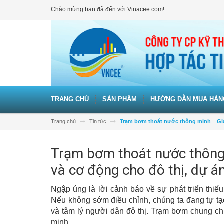
Chào mừng bạn đã đến với Vinacee.com!
TRANG CHỦ
SẢN PHẨM
HƯỚNG DẪN MUA HÀN
Trang chủ
Tin tức
Trạm bơm thoát nước thông minh _ Giải
Trạm bơm thoát nước thông 
và cơ động cho đô thị, dự á
Ngập úng là lời cảnh báo về sự phát triển thiếu
Nếu không sớm điều chỉnh, chúng ta đang tự tạ
và tâm lý người dân đô thị. Trạm bơm chung chu
minh.