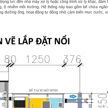
 trọng lực đến nhà máy xử lý hoặc công trình xử lý khác, đảm
g, ô nhiễm môi trường. Hệ thống này bao gồm bể chứa ngầm
ng đường ống, hoạt động tự động nhờ cảm biến mực nước, và