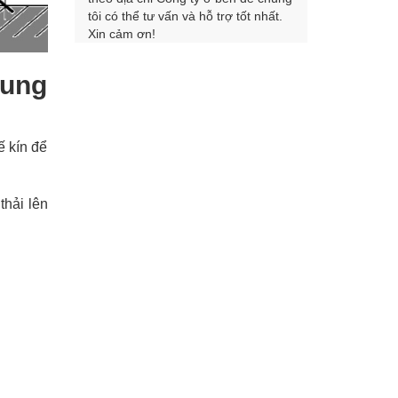
tôi có thể tư vấn và hỗ trợ tốt nhất.
Xin cảm ơn!
rung
ế kín để
hải lên