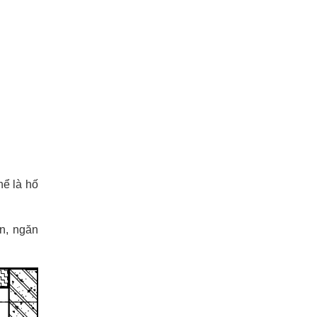
hể là hố
ớn, ngăn