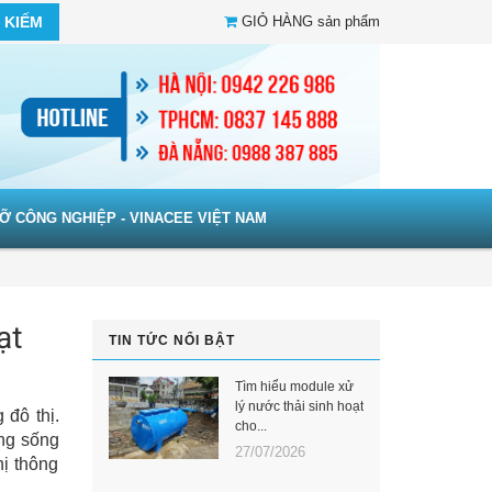
 KIẾM
GIỎ HÀNG
sản phẩm
Ỡ CÔNG NGHIỆP - VINACEE VIỆT NAM
ạt
TIN TỨC NỔI BẬT
Tìm hiểu module xử
lý nước thải sinh hoạt
 đô thị.
cho...
ợng sống
27/07/2026
hị thông