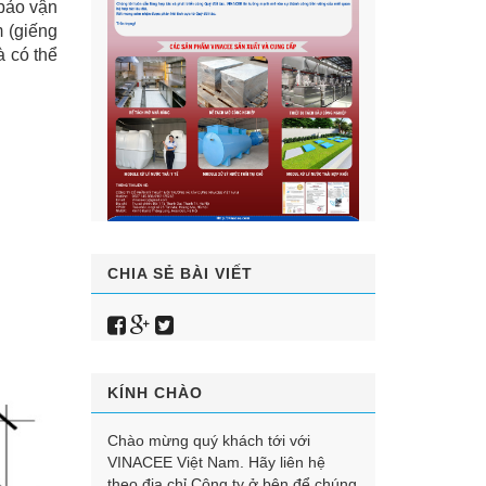
 bảo vận
 (giếng
 có thể
CHIA SẺ BÀI VIẾT
KÍNH CHÀO
Chào mừng quý khách tới với
VINACEE Việt Nam. Hãy liên hệ
theo địa chỉ Công ty ở bên để chúng