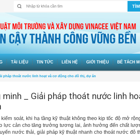
TÌM
G
TÀI LIỆU
TIN TỨC
LIÊN HỆ
GIỚI THIỆU
BỂ TÁCH M
 pháp thoát nước linh hoạt và cơ động cho đô thị, dự án
minh _ Giải pháp thoát nước linh ho
n
 kiểm soát, khi hạ tầng kỹ thuật không theo kịp tốc độ mở rộng
o lực cản cho tăng trưởng tương lai, ảnh hưởng đến chất lư
yển nước thải, giải pháp kỹ thuật nhanh cho thoát nước đô t