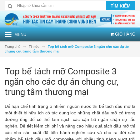
TÌM KIẾM
GIỎ HÀNG
MENU
Trang chủ
Tin tức
Top bể tách mỡ Composite 3 ngăn cho các dự án
chung cư, trung tâm thương mại
Top bể tách mỡ Composite 3
ngăn cho các dự án chung cư,
trung tâm thương mại
Để hạn chế tình trạng ô nhiễm nguồn nước thì bể tách dầu mỡ là
một thiết bị hữu ích có tác dụng lọc những chất dầu mỡ có trong
đường ống để có thể làm sạch các cặn bã ngăn chặn sự tắc
nghẽn. Để tiết kiệm chi phí và nâng cao hiệu quả tách dầu mỡ thì
các nhà sản xuất đã tiến hành nghiên cứu và cho ra đời sản
phẩm bể tách dầu mỡ composite với nhiều tính năng vượt trội