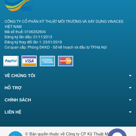
CÔNG TY CỔ PHẦN KỸ THUẬT MÔI TRƯỜNG VÀ XÂY DỰNG VINACEE
VIỆT NAM
Mã số thuế: 0106352604
Đăng ký lần đầu: 01/11/2013
Đăng ký thay đổi lần 1: 23/01/2019
Cơ quan cấp: Phòng ĐKKD - Sở kế hoạch và đầu tư TP.Hà Nội
VỀ CHÚNG TÔI
HỖ TRỢ
CHÍNH SÁCH
LIÊN HỆ
© Bản quyền thuộc về Công ty CP Kỹ Thuật Môi