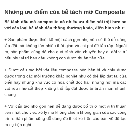
Những ưu điểm của bể tách mỡ Composite
Bể tách dầu mỡ composite có nhiều ưu điểm nổi trội hơn so
với các loại bể tách dầu thông thường khác, điển hình như:
+ Sản phẩm được thiết kế một cách gọn nhẹ nên có thể dễ dàng
lắp đặt mà không tôn nhiều thời gian và chi phí để lắp ráp. Ngoài
ra, sản phẩm cũng dễ cho quá trình vận chuyển hay di dời vị trí
nếu như vị trí bạn dầu không còn được thuận tiện nữa.
+ Được cấu tạo bởi vật liệu composite nên bền bỉ và chịu đựng
được trong các môi trường khắc nghiệt như có thể lắp đạt tại cửa
biển hay những khu vực có hóa chất độc hại, những nơi mà các
vật liệu như sắt thép không thể lắp đặt được bì bị ăn mòn nhanh
chóng
+ Với cấu tạo nhỏ gọn nên dễ dàng được bố trí ở một vị trí thuận
tiện nhất cho việc xử lý mà không chiếm không gian của các công
trình. Sản phẩm cũng dễ dàng để thiết kế trên các bản vẽ để tạo
ra sự tiện nghi.