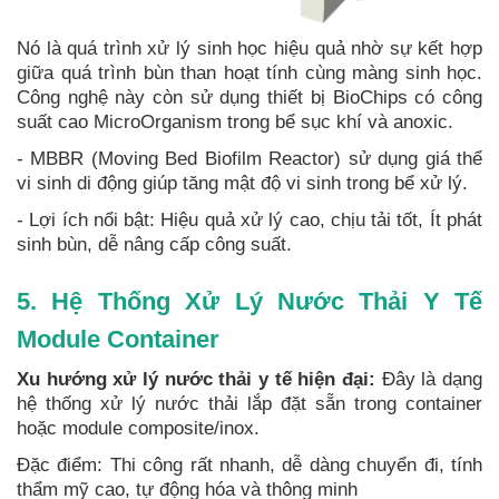
Nó là quá trình xử lý sinh học hiệu quả nhờ sự kết hợp
giữa quá trình bùn than hoạt tính cùng màng sinh học.
Công nghệ này còn sử dụng thiết bị BioChips có công
suất cao MicroOrganism trong bể sục khí và anoxic.
- MBBR (Moving Bed Biofilm Reactor) sử dụng giá thể
vi sinh di động giúp tăng mật độ vi sinh trong bể xử lý.
- Lợi ích nổi bật: Hiệu quả xử lý cao, chịu tải tốt, Ít phát
sinh bùn, dễ nâng cấp công suất.
5. Hệ Thống Xử Lý Nước Thải Y Tế
Module Container
Xu hướng xử lý nước thải y tế hiện đại:
Đây là dạng
hệ thống xử lý nước thải lắp đặt sẵn trong container
hoặc module composite/inox.
Đặc điểm: Thi công rất nhanh, dễ dàng chuyển đi, tính
thẩm mỹ cao, tự động hóa và thông minh