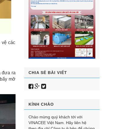
o vệ các
CHIA SẺ BÀI VIẾT
à đưa ra
p bẩy mỡ
KÍNH CHÀO
Chào mừng quý khách tới với
VINACEE Việt Nam. Hãy liên hệ
theo địa chỉ Công ty ở bên để chúng