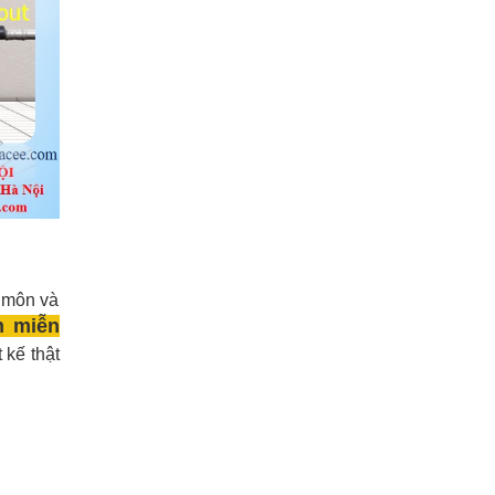
 môn và
n miễn
 kế thật