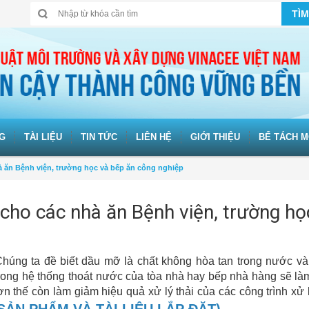
TÌM
G
TÀI LIỆU
TIN TỨC
LIÊN HỆ
GIỚI THIỆU
BỂ TÁCH M
hà ăn Bệnh viện, trường học và bếp ăn công nghiệp
 cho các nhà ăn Bệnh viện, trường họ
húng ta đề biết dầu mỡ là chất không hòa tan trong nước và
trong hệ thống thoát nước của tòa nhà hay bếp nhà hàng sẽ là
 thế còn làm giảm hiệu quả xử lý thải của các công trình xử
ẢN PHẨM VÀ TÀI LIỆU LẮP ĐẶT)