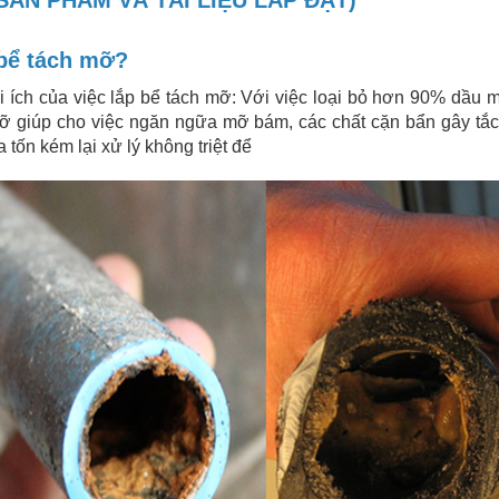
 bể tách mỡ?
ợi ích của việc lắp bể tách mỡ: Với việc loại bỏ hơn 90% dầu 
h mỡ giúp cho việc ngăn ngữa mỡ bám, các chất cặn bẩn gây t
tốn kém lại xử lý không triệt để