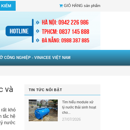
 KIẾM
GIỎ HÀNG
sản phẩm
Ỡ CÔNG NGHIỆP - VINACEE VIỆT NAM
c và
TIN TỨC NỔI BẬT
Tìm hiểu module xử
lý nước thải sinh hoạt
 rất khó
cho...
m tắc hệ
27/07/2026
 lý nước