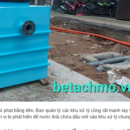
ì phạt bằng tiền. Ban quản lý các khu xử lý cũng rất mạnh tay 
n vị bị phát hiện để nước thải chứa dầu mỡ vào khu xử lý chun