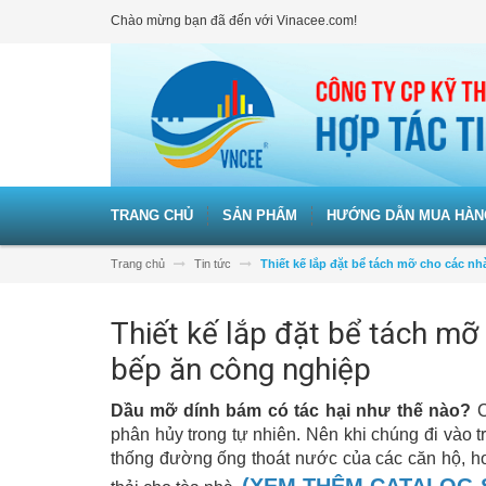
Chào mừng bạn đã đến với Vinacee.com!
TRANG CHỦ
SẢN PHẨM
HƯỚNG DẪN MUA HÀN
Trang chủ
Tin tức
Thiết kế lắp đặt bể tách mỡ cho các n
Thiết kế lắp đặt bể tách mỡ
bếp ăn công nghiệp
Dầu mỡ dính bám có tác hại như thế nào?
C
phân hủy trong tự nhiên. Nên khi chúng đi vào 
thống đường ống thoát nước của các căn hộ, hơn
(XEM THÊM CATALOG S