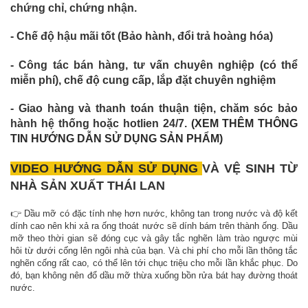
chứng chỉ, chứng nhận.
- Chế độ hậu mãi tốt (Bảo hành, đổi trả hoàng hóa)
- Công tác bán hàng, tư vấn chuyên nghiệp (có thể
miễn phí), chế độ cung cấp, lắp đặt chuyên nghiệm
- Giao hàng và thanh toán thuận tiện, chăm sóc bảo
hành hệ thống hoặc hotlien 24/7.
(XEM THÊM THÔNG
TIN HƯỚNG DẪN SỬ DỤNG SẢN PHẨM)
VIDEO HƯỚNG DẪN SỬ DỤNG
VÀ VỆ SINH TỪ
NHÀ SẢN XUẤT THÁI LAN
👉 Dầu mỡ có đặc tính nhẹ hơn nước, không tan trong nước và độ kết
dính cao nên khi xả ra ống thoát nước sẽ dính bám trên thành ống. Dầu
mỡ theo thời gian sẽ đóng cục và gây tắc nghẽn làm trào ngược mùi
hôi từ dưới cống lên ngôi nhà của bạn. Và chi phí cho mỗi lần thông tắc
nghẽn cống rất cao, có thể lên tới chục triệu cho mỗi lần khắc phục. Do
đó, bạn không nên đổ dầu mỡ thừa xuống bồn rửa bát hay đường thoát
nước.