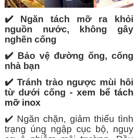
✔️ Ngăn tách mỡ ra khỏi
nguồn nước, không gây
nghẽn cống
✔️ Bảo vệ đường ống, cống
nhà bạn
✔️ Tránh trào ngược mùi hôi
từ dưới cống -
xem bể tách
mỡ inox
✔️ Ngăn chặn, giảm thiểu tình
trạng úng ngập cục bộ, nguy