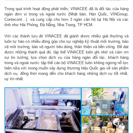
Trong quá trình hoạt động phát triển, VINACEE đã là đối tác của hàng
ngàn đơn vị trong và ngoài nước (Nhật bản, Hàn Quốc, VINGroup,
Contecont…) và cung cấp cho hơn 3 ngàn căn hộ tại Hà Nội và các
tỉnh như Hải Phòng, Đà Nẵng, Nha Trang, TP HCM.
Với các thành tựu đó VINACEE đã giành được nhiều giải thưởng và
luôn tự hào có nhiều đóng góp cho sự nghiệp kỹ thuật môi trường, bảo
vệ môi trường, bảo vệ người tiêu dùng, thân thiện và bền vững. Để đạt
được những thành quả đó, tập thể VINACEE luôn ghi nhớ và cảm ơn
sự tin tưởng, lựa chọn dịch vụ của hàng ngàn đối tác, khách hàng
trong và ngoài nước tập thể cán bộ VINACEE luôn không ngừng nỗ lực
hiên nữa với mong muốn xây dựng thương hiệu Quốc gia về sản phẩm
dịch vụ, đồng thời mang đến cho khách hàng những dịch vụ tốt nhất,
uy tín nhất.