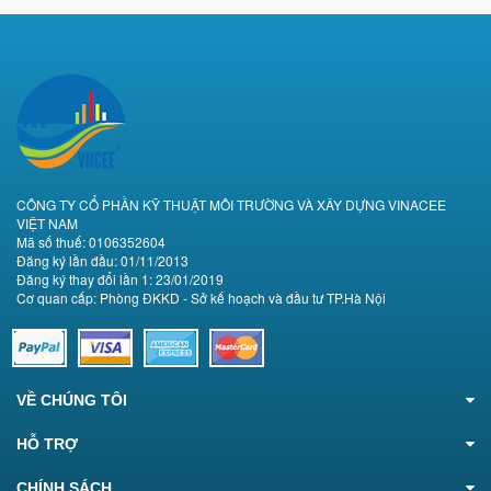
CÔNG TY CỔ PHẦN KỸ THUẬT MÔI TRƯỜNG VÀ XÂY DỰNG VINACEE
VIỆT NAM
Mã số thuế: 0106352604
Đăng ký lần đầu: 01/11/2013
Đăng ký thay đổi lần 1: 23/01/2019
Cơ quan cấp: Phòng ĐKKD - Sở kế hoạch và đầu tư TP.Hà Nội
VỀ CHÚNG TÔI
HỖ TRỢ
CHÍNH SÁCH