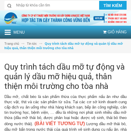
TÌM KIẾM
GIỎ HÀNG
MENU
Trang chủ
Tin tức
Quy trình tách dầu mỡ tự động và quản lý dầu mỡ
hiệu quả, thân thiện môi trường cho tòa nhà
Quy trình tách dầu mỡ tự động và
quản lý dầu mỡ hiệu quả, thân
thiện môi trường cho tòa nhà
Dầu mỡ, chất béo là sản phẩm thừa của thực phẩm nấu ăn như dầu
thực vật, thịt và các sản phẩm từ sữa. Tại các cơ sở kinh doanh cung
cấp dịch vụ ăn uống như nhà hàng khách sạn, bếp ăn công nghiệp, căn
tin trường học, bệnh viện, … đều là những nơi phát sinh nhiều dầu mỡ
thừa (dầu mỡ thải bỏ, được phân loại hoặc được vệ sinh, thải bỏ theo
(BÀI VIẾT TƯƠNG TỰ)
dòng nước thải).
Lượng dầu mỡ thải bỏ,
dầu mỡ bẩn trong nước thải của quá trình vệ sinh dụng cụ nấu ăn, nhà