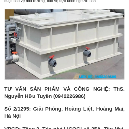
cuộc bảo vệ môi trường, bảo vệ sực khỏe nghười dân.
TƯ VẤN SẢN PHẨM VÀ CÔNG NGHỆ: ThS.
Nguyễn Hữu Tuyên (0942226986)
Số 2/1295: Giải Phóng, Hoàng Liệt, Hoàng Mai,
Hà Nội
VPGD: Tầng 2, Tòa nhà LICOGI số 25A, Tân Mai,