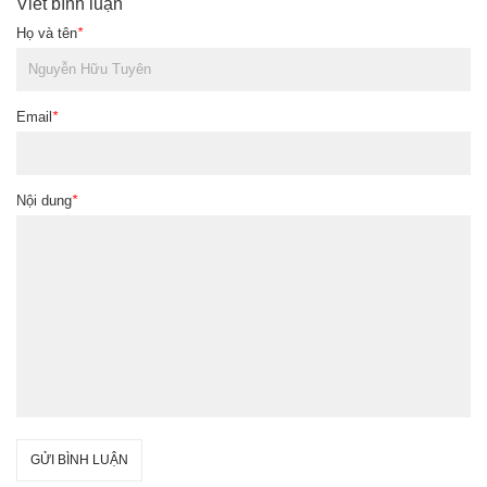
Viết bình luận
Họ và tên
*
Email
*
Nội dung
*
GỬI BÌNH LUẬN