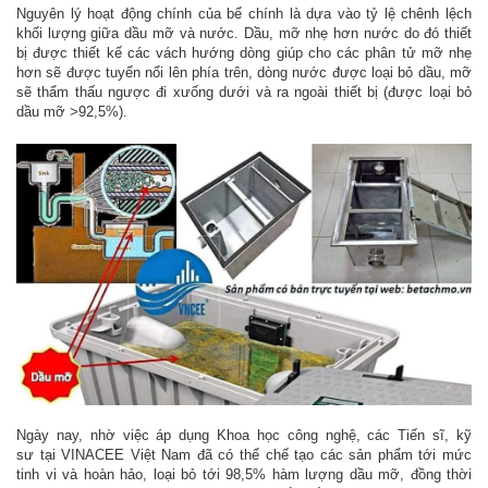
Nguyên lý hoạt động chính của bể chính là dựa vào tỷ lệ chênh lệch
khối lượng giữa dầu mỡ và nước. Dầu, mỡ nhẹ hơn nước do đó thiết
bị được thiết kế các vách hướng dòng giúp cho các phân tử mỡ nhẹ
hơn sẽ được tuyển nổi lên phía trên, dòng nước được loại bỏ dầu, mỡ
sẽ thẩm thấu ngược đi xưống dưới và ra ngoài thiết bị (được loại bỏ
dầu mỡ >92,5%).
Ngày nay, nhờ việc áp dụng Khoa học công nghệ, các Tiến sĩ, kỹ
sư tại VINACEE Việt Nam đã có thể chế tạo các sản phẩm tới mức
tinh vi và hoàn hảo, loại bỏ tới 98,5% hàm lượng dầu mỡ, đồng thời