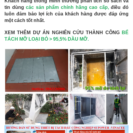
Khách hàng thông minh thường phân tích so sách và
tin dùng
các sản phẩm chính hãng cao cấp
,
điều đó
luôn đảm bảo lợi ích của khách hàng được đáp ứng
một cách tốt nhất.
XEM THÊM DỰ ÁN NGHIÊN CỨU THÀNH CÔNG
BỂ
TÁCH MỠ LOẠI BỎ > 95,5% DẦU MỠ.