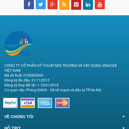
CÔNG TY CỔ PHẦN KỸ THUẬT MÔI TRƯỜNG VÀ XÂY DỰNG VINACEE
VIỆT NAM
Mã số thuế: 0106352604
Đăng ký lần đầu: 01/11/2013
Đăng ký thay đổi lần 1: 23/01/2019
Cơ quan cấp: Phòng ĐKKD - Sở kế hoạch và đầu tư TP.Hà Nội
VỀ CHÚNG TÔI
HỖ TRỢ