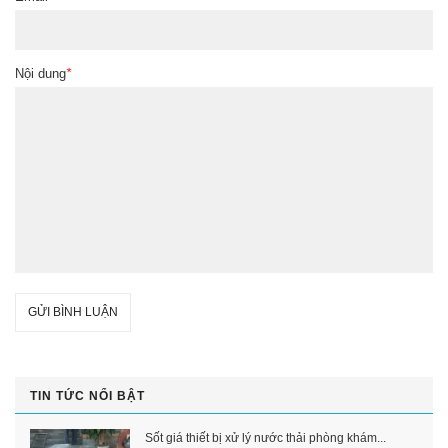
Nội dung
*
GỬI BÌNH LUẬN
TIN TỨC NỔI BẬT
Sốt giá thiết bị xử lý nước thải phòng khám...