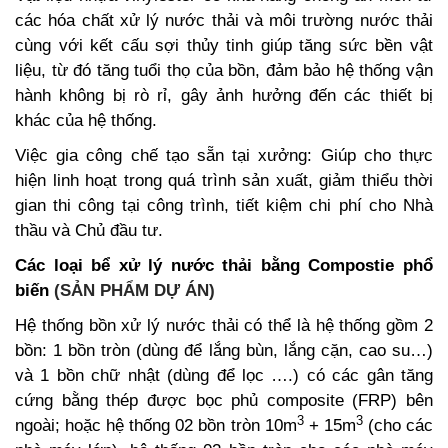
các hóa chất
xử lý nước thải
và môi trường nước thải
cùng với kết cấu sợi thủy tinh giúp tăng sức bền vật
liệu, từ đó tăng tuổi thọ của bồn, đảm bảo hệ thống vận
hành không bị rò rỉ, gây ảnh hưởng đến các thiết bị
khác của hệ thống.
Việc gia công chế tạo sẵn tại xưởng: Giúp cho thực
hiện linh hoạt trong quá trình sản xuất, giảm thiểu thời
gian thi công tại công trình, tiết kiệm chi phí cho Nhà
thầu và Chủ đầu tư.
Các loại bể xử lý nước thải bằng Compostie phổ
biến
(SẢN PHẨM DỰ ÁN)
Hệ thống bồn xử lý nước thải có thể là hệ thống gồm 2
bồn: 1 bồn tròn (dùng để lắng bùn, lắng cặn, cao su…)
và 1 bồn chữ nhật (dùng để lọc ….) có các gân tăng
cứng bằng thép được bọc phủ composite (FRP) bên
3
3
ngoài; hoặc hệ thống 02 bồn tròn 10m
+ 15m
(cho các