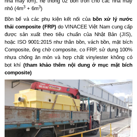
nhà máy lớn), hệ thống 02 bồn tròn cho các nhà máy
3
3
nhỏ (4m
+ 6m
)
Bồn bể và các phụ kiện kết nối của
bồn xử lý nước
thải
composite (FRP)
do VINACEE Việt Nam cung cấp
được sản xuất theo tiêu chuẩn của Nhật Bản (JIS),
hoặc ISO 9001:2015 như thân bồn, vách bồn, mặt bích
Composite, ống chờ composite, co FRP, sử dụng 100%
nhựa chống ăn mòn và hợp chất vinylester không có
bọt khí
(tham khảo thêm nội dung ở mục mặt bích
composite)