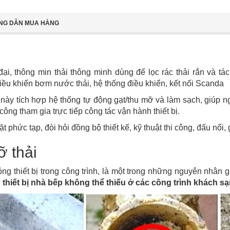
NG DẪN MUA HÀNG
ại, thông min thải thông minh dùng để lọc rác thải rắn và tá
u khiển bơm nước thải, hệ thống điều khiển, kết nối Scanda
ị này tích hợp hệ thống tự động gạt/thu mỡ và làm sạch, giúp 
ông tham gia trực tiếp công tác vận hành thiết bị.
 phức tạp, đòi hỏi đồng bộ thiết kế, kỹ thuật thi công, đấu nối, 
ỡ thải
 thiết bị trong công trình, là một trong những nguyên nhân g
hiết bị nhà bếp không thể thiếu ở các công trình khách sạ