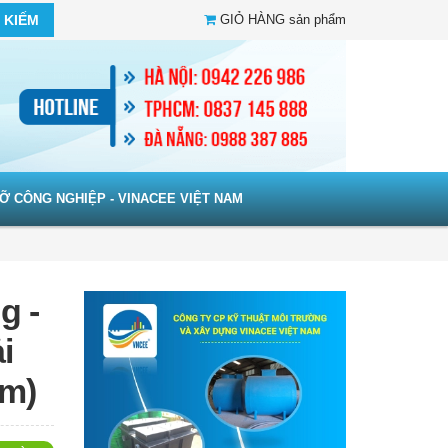
 KIẾM
GIỎ HÀNG
sản phẩm
Ỡ CÔNG NGHIỆP - VINACEE VIỆT NAM
g -
i
ầm)