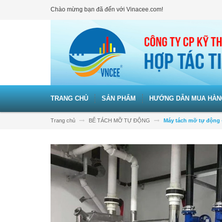
Chào mừng bạn đã đến với Vinacee.com!
TRANG CHỦ
SẢN PHẨM
HƯỚNG DẪN MUA HÀN
Trang chủ
BỂ TÁCH MỠ TỰ ĐỘNG
Máy tách mỡ tự động 