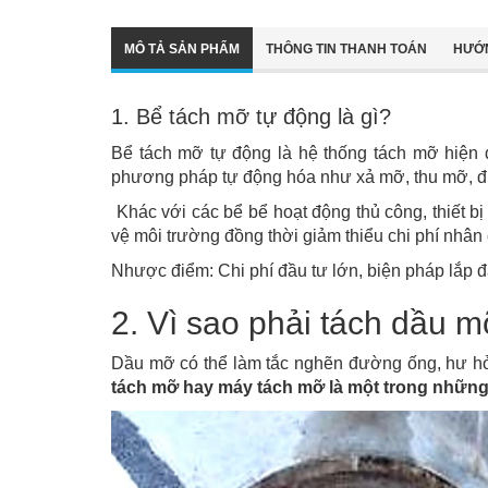
MÔ TẢ SẢN PHẨM
THÔNG TIN THANH TOÁN
HƯỚ
1. Bể tách mỡ tự động là gì?
Bể tách mỡ tự động là hệ thống tách mỡ hiện đ
phương pháp tự động hóa như xả mỡ, thu mỡ, điề
Khác với các bể bể hoạt động thủ công, thiết b
vệ môi trường đồng thời giảm thiểu chi phí nhân c
Nhược điểm: Chi phí đầu tư lớn, biện pháp lắp đặt
2. Vì sao phải tách dầu m
Dầu mỡ có thể làm tắc nghẽn đường ống, hư hỏng
tách mỡ hay máy tách mỡ là một trong những t