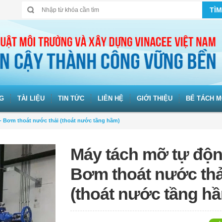
TÌM
G
TÀI LIỆU
TIN TỨC
LIÊN HỆ
GIỚI THIỆU
BỂ TÁCH M
- Bơm thoát nước thải (thoát nước tầng hầm)
Máy tách mỡ tự độn
Bơm thoát nước thả
(thoát nước tầng h