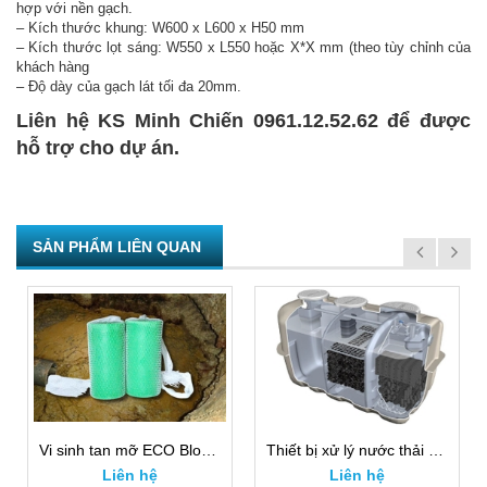
hợp với nền gạch.
– Kích thước khung: W600 x L600 x H50 mm
– Kích thước lọt sáng: W550 x L550 hoặc X*X mm (theo tùy chỉnh của
khách hàng
– Độ dày của gạch lát tối đa 20mm.
Liên hệ KS Minh Chiến 0961.12.52.62 để được
hỗ trợ cho dự án.
SẢN PHẨM LIÊN QUAN
Vi sinh tan mỡ ECO Block đáng dùng năm 2026
Thiết bị xử lý nước thải Nhà hàng, quán ăn Jokasou (Nhập khẩu)
Liên hệ
Liên hệ