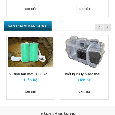
CHI TIẾT
CHI TIẾT
SẢN PHẨM BÁN CHẠY
Vi sinh tan mỡ ECO Block đáng dùng năm 2026
Thiết bị xử lý nước thải Nhà hàng, quán ăn Jokasou (Nhập khẩu)
Liên hệ
Liên hệ
CHI TIẾT
CHI TIẾT
ĐĂNG KÝ NHẬN TIN