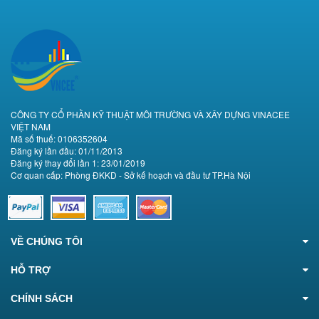
CÔNG TY CỔ PHẦN KỸ THUẬT MÔI TRƯỜNG VÀ XÂY DỰNG VINACEE
VIỆT NAM
Mã số thuế: 0106352604
Đăng ký lần đầu: 01/11/2013
Đăng ký thay đổi lần 1: 23/01/2019
Cơ quan cấp: Phòng ĐKKD - Sở kế hoạch và đầu tư TP.Hà Nội
VỀ CHÚNG TÔI
HỖ TRỢ
CHÍNH SÁCH