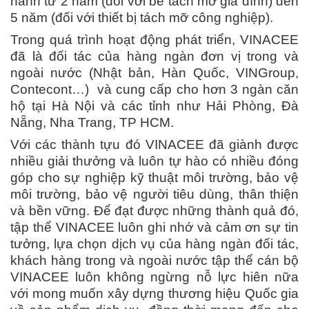
hành từ 2 năm (đối với bể tách mỡ gia đình) đến
5 năm (đối với thiết bị tách mỡ công nghiệp).
Trong quá trình hoạt động phát triển, VINACEE
đã là đối tác của hàng ngàn đơn vị trong và
ngoài nước (Nhật bản, Hàn Quốc, VINGroup,
Contecont…) và cung cấp cho hơn 3 ngàn căn
hộ tại Hà Nội và các tỉnh như Hải Phòng, Đà
Nẵng, Nha Trang, TP HCM.
Với các thành tựu đó VINACEE đã giành được
nhiều giải thưởng và luôn tự hào có nhiều đóng
góp cho sự nghiệp kỹ thuật môi trường, bảo vệ
môi trường, bảo vệ người tiêu dùng, thân thiện
và bền vững. Để đạt được những thành quả đó,
tập thể VINACEE luôn ghi nhớ và cảm ơn sự tin
tưởng, lựa chọn dịch vụ của hàng ngàn đối tác,
khách hàng trong và ngoài nước tập thể cán bộ
VINACEE luôn không ngừng nỗ lực hiên nữa
với mong muốn xây dựng thương hiệu Quốc gia