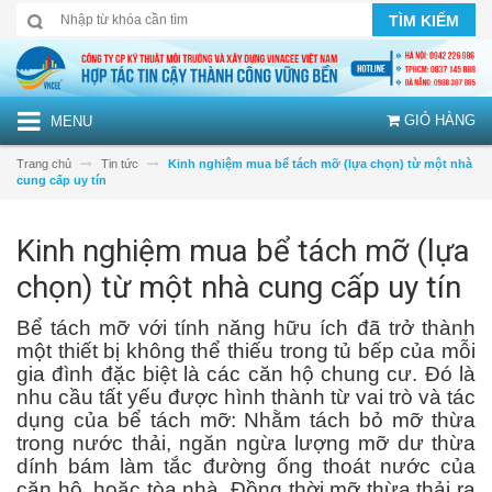
TÌM KIẾM
GIỎ HÀNG
MENU
Trang chủ
Tin tức
Kinh nghiệm mua bể tách mỡ (lựa chọn) từ một nhà
cung cấp uy tín
Kinh nghiệm mua bể tách mỡ (lựa
chọn) từ một nhà cung cấp uy tín
Bể tách mỡ với tính năng hữu ích đã trở thành
một thiết bị không thể thiếu trong tủ bếp của mỗi
gia đình đặc biệt là các căn hộ chung cư. Đó là
nhu cầu tất yếu được hình thành từ vai trò và tác
dụng của bể tách mỡ: Nhằm tách bỏ mỡ thừa
trong nước thải, ngăn ngừa lượng mỡ dư thừa
dính bám làm tắc đường ống thoát nước của
căn hộ, hoặc tòa nhà. Đồng thời mỡ thừa thải ra