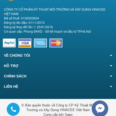
CÔNG TY CỔ PHẦN KỸ THUẬT MÔI TRƯỜNG VÀ XÂY DỰNG VINACEE
VIỆT NAM
Mã số thuế: 0106352604
Đăng ký lần đầu: 01/11/2013
Đăng ký thay đổi lần 1: 23/01/2019
Cơ quan cấp: Phòng ĐKKD - Sở kế hoạch và đầu tư TP.Hà Nội
VỀ CHÚNG TÔI
HỖ TRỢ
CHÍNH SÁCH
LIÊN HỆ
© Bản quyền thuộc về Công ty CP Kỹ Thuật Môi
Trường và Xây Dựng VINACEE Việt Nam
Cung cấp bởi Sapo