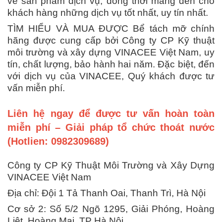
về sản phẩm dịch vụ, đồng thời mang đến cho
khách hàng những dịch vụ tốt nhất, uy tín nhất.
TÌM HIỂU VÀ MUA ĐƯỢC Bể tách mỡ chính
hãng được cung cấp bởi Công ty CP Kỹ thuật
môi trường và xây dựng VINACEE Việt Nam, uy
tín, chất lượng, bảo hành hai năm. Đặc biệt, đến
với dịch vụ của VINACEE, Quý khách được tư
vấn miễn phí.
Liên hệ ngay để được tư vấn hoàn toàn
miễn phí – Giải pháp tổ chức thoát nước
(Hotlien: 0982309689)
Công ty CP Kỹ Thuật Môi Trường và Xây Dựng
VINACEE Việt Nam
Địa chỉ: Đội 1 Tả Thanh Oai, Thanh Trì, Hà Nội
Cơ sở 2: Số 5/2 Ngõ 1295, Giải Phóng, Hoàng
Liệt, Hoàng Mai, TP Hà Nội