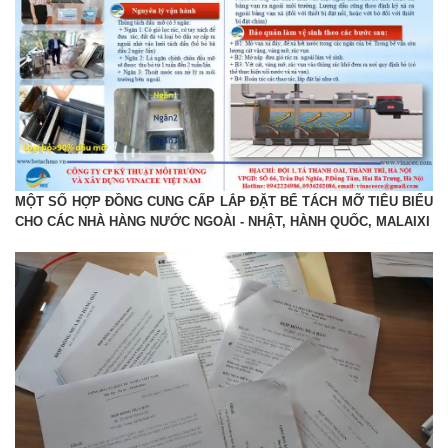
MỘT SỐ HỢP ĐỒNG CUNG CẤP LẮP ĐẶT BỂ TÁCH MỠ TIÊU BIỂU
CHO CÁC NHÀ HÀNG NƯỚC NGOÀI - NHẬT, HÀNH QUỐC, MALAIXI