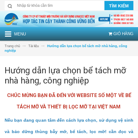
TÌM KIẾM
GIỎ HÀNG
MENU
Trang chủ
Tài liệu
Hướng dẫn lựa chọn bể tách mỡ nhà hàng, công
nghiệp
Hướng dẫn lựa chọn bể tách mỡ
nhà hàng, công nghiệp
CHÚC MỪNG BẠN ĐÃ ĐẾN VỚI WEBSITE SỐ MỘT VỀ BỂ
TÁCH MỠ VÀ THIẾT BỊ LỌC MỠ TẠI VIỆT NAM
Nếu bạn đang quan tâm đến cách lựa chọn, sử dụng vệ sinh
và bảo dững thùng bẫy mỡ, bể tách, lọc mỡ! cần đọc và