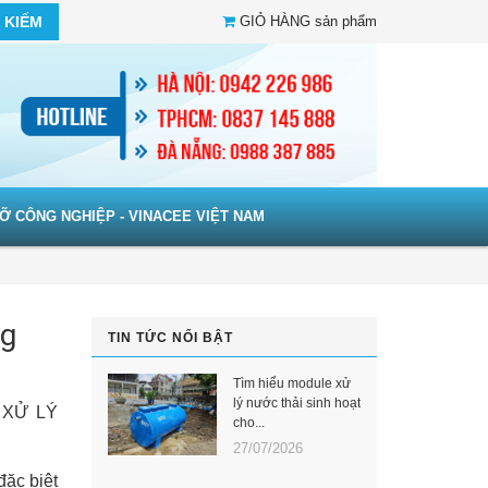
 KIẾM
GIỎ HÀNG
sản phẩm
Ỡ CÔNG NGHIỆP - VINACEE VIỆT NAM
ng
TIN TỨC NỔI BẬT
Tìm hiểu module xử
lý nước thải sinh hoạt
 XỬ LÝ
cho...
27/07/2026
đặc biệt