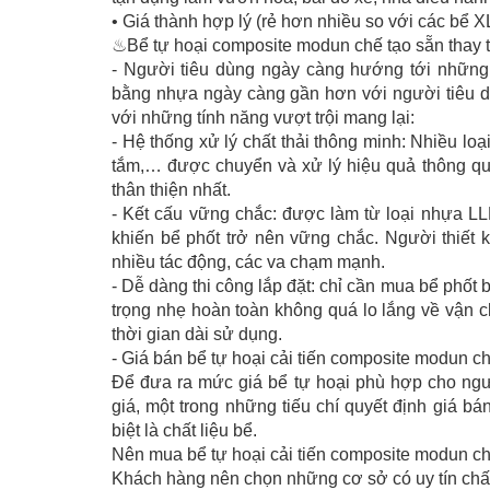
• Giá thành hợp lý (rẻ hơn nhiều so với các bể
♨Bể tự hoại composite modun chế tạo sẵn thay th
- Người tiêu dùng ngày càng hướng tới những 
bằng nhựa ngày càng gần hơn với người tiêu d
với những tính năng vượt trội mang lại:
- Hệ thống xử lý chất thải thông minh: Nhiều loạ
tắm,… được chuyển và xử lý hiệu quả thông qua
thân thiện nhất.
- Kết cấu vững chắc: được làm từ loại nhựa LLD
khiến bể phốt trở nên vững chắc. Người thiết
nhiều tác động, các va chạm mạnh.
- Dễ dàng thi công lắp đặt: chỉ cần mua bể phốt 
trọng nhẹ hoàn toàn không quá lo lắng về vận
thời gian dài sử dụng.
- Giá bán bể tự hoại cải tiến composite modun c
Để đưa ra mức giá bể tự hoại phù hợp cho người
giá, một trong những tiếu chí quyết định giá bá
biệt là chất liệu bể.
Nên mua bể tự hoại cải tiến composite modun chế
Khách hàng nên chọn những cơ sở có uy tín chấ