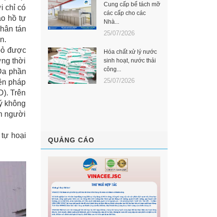
Cung cấp bể tách mỡ
i chỉ có
các cấp cho các
ao hồ tự
Nhà...
phân tán
25/07/2026
n.
 bỏ được
Hóa chất xử lý nước
ợng thời
sinh hoạt, nước thải
công...
 Đa phần
25/07/2026
iện pháp
D). Trên
lý không
n người
 tự hoại
QUẢNG CÁO