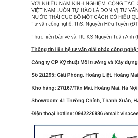
VỚI NHIỀU NĂM KINH NGHIỆM, CỘNG TÁC
VIỆT NAM LUÔN TỰ HÀO LÀ ĐƠN VỊ TƯ VẤN
NƯỚC THẢI CỤC BỘ MỘT CÁCH CÓ HIỆU QU
Tư vấn công nghệ. ThS. Nguyên Hữu Tuyên (ĐT
Thực hiện bản vẽ và TK: KS Nguyễn Tuấn Anh (
Thông tin liên hệ tư vấn giải pháp công nghệ v
Công ty CP Kỹ thuật Môi trường và Xây dựn
Số 2/1295: Giải Phóng, Hoàng Liệt, Hoàng Mai
Kho hàng: 27/167/Tân Mai, Hoàng Mai, Hà Nội
Showroom: 41 Trường Chính, Thanh Xuân, H
Điện thoại hotline: 0942226986 /email: vina