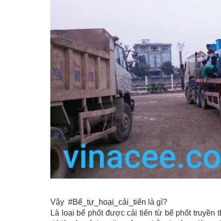
Vậy
#Bể_tự_hoại_cải_tiến
là gì?
Là loại bể phốt được cải tiến từ bể phốt truyền