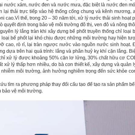
 loại nước xám, nước đen và nước mưa, đặc biệt là nước đen mớ
 lại thải trực tiếp vào hệ thống cống chung và kênh mương, 
 cao.Vì thế, trong 20 – 30 năm tới, xử lý nước thải sinh hoạt 
ò quyết định trong bảo vệ môi trường đô thị, ven đô và nông thô
guyên lý lắng tràn khi xây dựng bể phốt truyền thống chỉ loại
loại bể phốt lại khó chịu được những môi trường hay hiện tư
 vỡ cao, rò rỉ, lại tràn ngược nước vào nguồn nước sinh hoạt.
g dựa trên hai quá trình: lắng và phân huỷ kỵ khí cặn lắng. B
 (chỉ xử lý được khoảng 50% cặn lơ lửng, 30% chất hữu cơ CO
ất xử lý thấp hơn nhiều, do bà con thiết kế, xây dựng và quản 
ô nhiễm môi trường, ảnh hưởng nghiêm trọng đến sức khỏe co
ứu tìm ra phương pháp thay đổi cấu tạo để tạo ra sản phẩm bể
ụ bảo vệ môi trường.