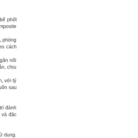
bể phốt
mposite
t, phòng
heo cách
 gân nổi
n, chịu
, với tỷ
uốn sau
trí đánh
ể và đặc
sử dụng.