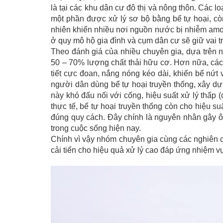
là tại các khu dân cư đô thị và nông thôn. Các
một phần được xử lý sơ bộ bằng bể tự hoại, còn
nhiên khiến nhiều nơi nguồn nước bị nhiễm amoni
ở quy mô hộ gia đình và cụm dân cư sẽ giữ vai tr
Theo đánh giá của nhiều chuyên gia, dựa trên n
50 – 70% lượng chất thải hữu cơ. Hơn nữa, các 
tiết cực đoan, nắng nóng kéo dài, khiến bể nứt
người dân dùng bể tự hoại truyền thống, xây dựn
này khó đấu nối với cống, hiệu suất xử lý thấp
thực tế, bể tự hoại truyền thống còn cho hiệu su
đúng quy cách. Đây chính là nguyên nhân gây 
trong cuộc sống hiện nay.
Chính vì vậy nhóm chuyên gia cùng các nghiên c
cải tiến cho hiệu quả xử lý cao đáp ứng nhiệm v