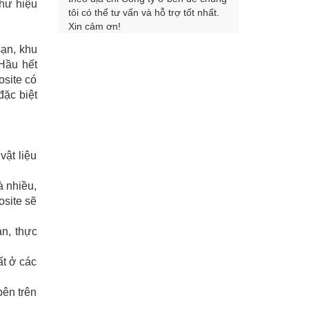
hư hiệu
tôi có thể tư vấn và hỗ trợ tốt nhất.
Xin cảm ơn!
sạn, khu
 Hầu hết
osite có
đặc biệt
vật liệu
à nhiều,
osite sẽ
ản, thực
ất ở các
bên trên