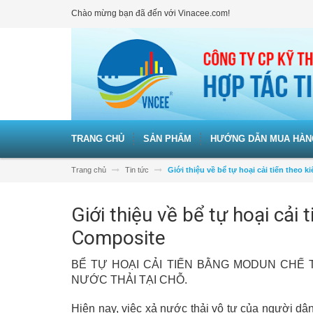
Chào mừng bạn đã đến với Vinacee.com!
TRANG CHỦ
SẢN PHẨM
HƯỚNG DẪN MUA HÀN
Trang chủ
Tin tức
Giới thiệu về bể tự hoại cải tiến theo
Giới thiệu về bể tự hoại cải
Composite
BỂ TỰ HOẠI CẢI TIẾN BẰNG MODUN CHẾ 
NƯỚC THẢI TẠI CHỖ.
Hiện nay, việc xả nước thải vô tư của người dâ