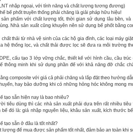
 XLNT nhập ngoại, với tính năng và chất lượng tương đương)
ế bể phốt truyền thống phải chăng là giải pháp hữu hiệu!
sản phẩm với chất lượng tốt, thời gian sử dụng lâu bền, và 
ùng. Nhà sản xuất cũng khuyên nên sử dụng bể phốt bằng co
i chất thải từ nhà vệ sinh của các hộ gia đình, các loại máy giặ
 hệ thống lọc, và chất thải được lọc sẽ đưa ra môi trường t
PE, cấu tạo 3 lớp vững chắc, thiết kế với hình cầu, cầu trúc
 kế thông minh khi sử dụng phần đế với khả năng đỡ chắc chắ
bằng composite với giá cả phải chăng và lắp đặt theo hướng dẫn
 chuyển, hay bảo dưỡng khi có những hỏng hóc không mong m
hế tạo sẵn hiện nay là bao nhiêu?
 tiêu dùng thì các nhà sản xuất phải dựa trên rất nhiều tiêu 
n bể đó là: giá nhập nguyên liệu, khâu sản xuất, kích thước b
 tạo sẵn ở đâu là tốt nhất?
t lượng để mua được sản phẩm tốt nhất, đảm bảo an toàn khi 