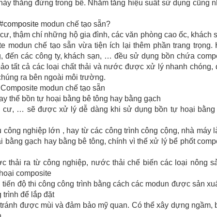
ảy thẳng đứng trong bể. Nhằm tăng hiệu suất sử dụng cũng n
#composite
modun chế tạo sẵn?
cư, thậm chí những hộ gia đình, các văn phòng cao ốc, khách 
 modun chế tạo sẵn vừa tiện ích lại thêm phần trang trọng.
g, đến các công ty, khách sạn, … đều sử dụng bồn chứa comp
 tất cả các loại chất thải và nước được xử lý nhanh chóng, 
 chúng ra bên ngoài môi trường.
t Composite modun chế tạo sẵn
hay thế bồn tự hoại bằng bê tông hay bằng gạch
g cư, … sẽ được xử lý dễ dàng khi sử dụng bồn tự hoại bằng 
 công nghiệp lớn , hay từ các công trình công cộng, nhà máy l
oại bằng gạch hay bằng bê tông, chính vì thế xử lý bể phốt comp
c thải ra từ công nghiệp, nước thải chế biến các loại nông s
 hoại composite
ắn tiến độ thi công công trình bằng cách các modun được sản xu
rình để lắp đặt
ối, tránh được mùi và đảm bảo mỹ quan. Có thể xây dựng ngầm, 
h