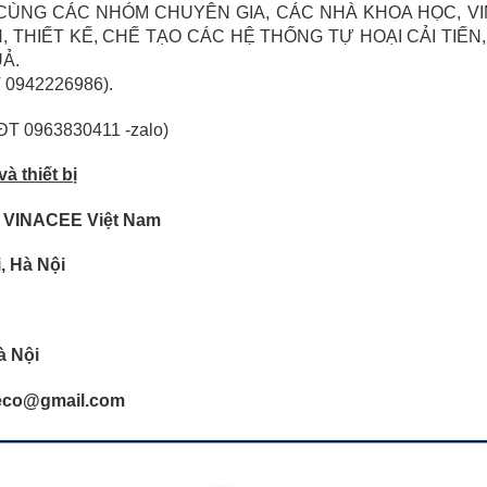
 CÙNG CÁC NHÓM CHUYÊN GIA, CÁC NHÀ KHOA HỌC, V
, THIẾT KẾ, CHẾ TẠO CÁC HỆ THỐNG TỰ HOẠI CẢI TIẾN,
Ả.
 0942226986).
ĐT 0963830411 -zalo)
à thiết bị
g VINACEE Việt Nam
, Hà Nội
à Nội
ceeco@gmail.com