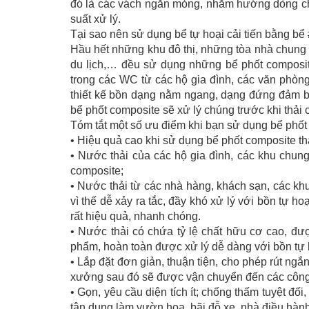
đó là các vách ngăn mỏng, nhằm hướng dòng ch
suất xử lý.
Tại sao nên sử dụng bể tự hoại cải tiến bằng bể
Hầu hết những khu đô thị, những tòa nhà chung 
du lịch,… đều sử dụng những bể phốt composite
trong các WC từ các hộ gia đình, các văn phòn
thiết kế bồn dạng nằm ngang, dạng đứng đảm bảo
bể phốt composite sẽ xử lý chúng trước khi thải
Tóm tắt một số ưu điểm khi bạn sử dụng bể phố
• Hiệu quả cao khi sử dụng bể phốt composite t
• Nước thải của các hộ gia đình, các khu chun
composite;
• Nước thải từ các nhà hàng, khách sạn, các khu
vì thế dễ xảy ra tắc, đầy khó xử lý với bồn tự h
rất hiệu quả, nhanh chóng.
• Nước thải có chứa tỷ lệ chất hữu cơ cao, đượ
phẩm, hoàn toàn được xử lý dễ dàng với bồn tự
• Lắp đặt đơn giản, thuận tiện, cho phép rút ng
xưởng sau đó sẽ được vận chuyển đến các công t
• Gọn, yêu cầu diện tích ít; chống thấm tuyệt đ
tận dụng làm vườn hoa, bãi đỗ xe, nhà điều hàn