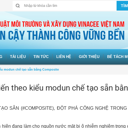
TÌM
G
TÀI LIỆU
TIN TỨC
LIÊN HỆ
GIỚI THIỆU
BỂ TÁCH M
 kiểu modun chế tạo sẵn bằng Composite
 tiến theo kiểu modun chế tạo sẵn bằ
TẠO SẴN (#COMPOSITE), ĐỘT PHÁ CÔNG NGHỆ TRONG
n hiện đang làm cho nguồn nước mặt bị ô nhiễm nghiêm trọng 