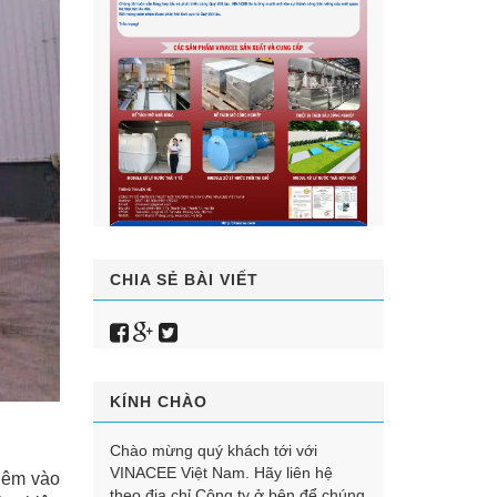
CHIA SẺ BÀI VIẾT
KÍNH CHÀO
Chào mừng quý khách tới với
VINACEE Việt Nam. Hãy liên hệ
Thêm vào
theo địa chỉ Công ty ở bên để chúng