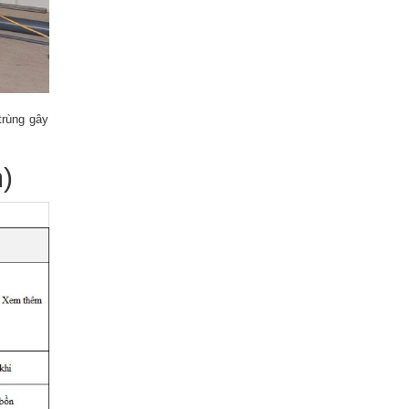
trùng gây
)