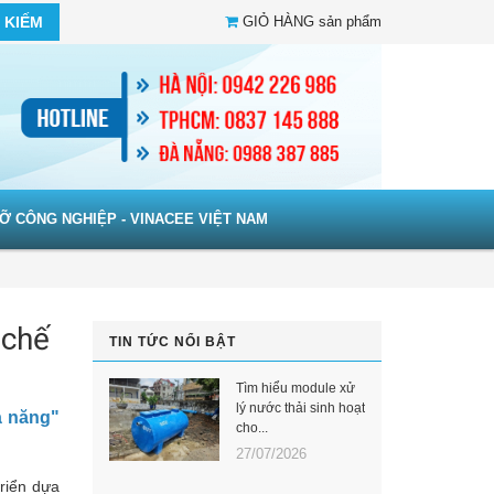
 KIẾM
GIỎ HÀNG
sản phẩm
Ỡ CÔNG NGHIỆP - VINACEE VIỆT NAM
 chế
TIN TỨC NỔI BẬT
Tìm hiểu module xử
lý nước thải sinh hoạt
đa năng"
cho...
27/07/2026
triển dựa