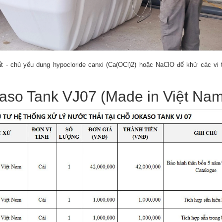
hất - chủ yếu dung hypocloride canxi (Ca(OCl)2) hoặc NaClO để khử các vi 
aso Tank VJ07 (Made in Việt Nam