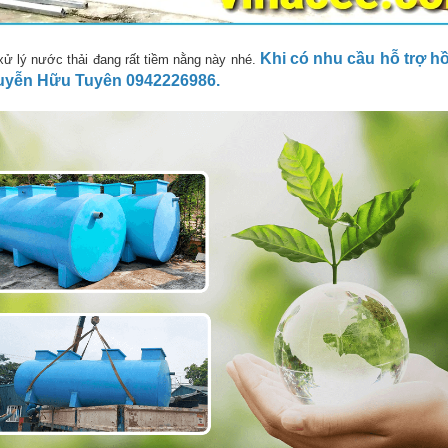
Khi có nhu cầu hỗ trợ hồ
ẩm xử lý nước thải đang rất tiềm nằng này nhé.
guyễn Hữu Tuyên 0942226986.