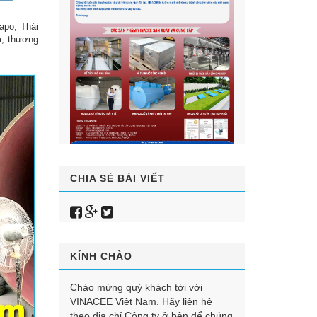
apo, Thái
m, thương
CHIA SẺ BÀI VIẾT
KÍNH CHÀO
Chào mừng quý khách tới với
VINACEE Việt Nam. Hãy liên hệ
theo địa chỉ Công ty ở bên để chúng