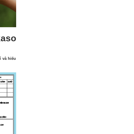
kaso
í và hiếu