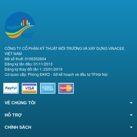
CÔNG TY CỔ PHẦN KỸ THUẬT MÔI TRƯỜNG VÀ XÂY DỰNG VINACEE
VIỆT NAM
Mã số thuế: 0106352604
Đăng ký lần đầu: 01/11/2013
Đăng ký thay đổi lần 1: 23/01/2019
Cơ quan cấp: Phòng ĐKKD - Sở kế hoạch và đầu tư TP.Hà Nội
VỀ CHÚNG TÔI
HỖ TRỢ
CHÍNH SÁCH