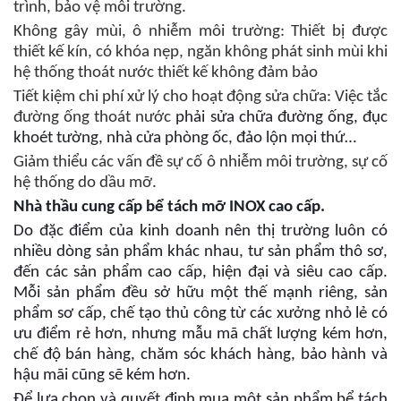
trình, bảo vệ môi trường.
Không gây mùi, ô nhiễm môi trường: Thiết bị được
thiết kế kín, có khóa nẹp, ngăn không phát sinh mùi khi
hệ thống thoát nước thiết kế không đảm bảo
Tiết kiệm chi phí xử lý cho hoạt động sửa chữa:
Việc tắc
đường ống thoát nước
phải sửa chữa đường ống, đục
khoét tường, nhà cửa phòng ốc, đảo lộn mọi thứ…
Giảm thiểu các vấn đề sự cố ô nhiễm môi trường, sự cố
hệ thống do dầu mỡ.
Nhà thầu cung cấp bể tách mỡ INOX cao cấp.
Do đặc điểm của kinh doanh nên thị trường luôn có
nhiều dòng sản phẩm khác nhau, tư sản phẩm thô sơ,
đến các sản phẩm cao cấp, hiện đại và siêu cao cấp.
Mỗi sản phẩm đều sở hữu một thế mạnh riêng, sản
phẩm sơ cấp, chế tạo thủ công từ các xưởng nhỏ lẻ có
ưu điểm rẻ hơn, nhưng mẫu mã chất lượng kém hơn,
chế độ bán hàng, chăm sóc khách hàng, bảo hành và
hậu mãi cũng sẽ kém hơn.
Để lựa chọn và quyết định mua một sản phẩm bể tách