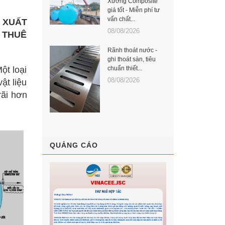
Xưởng Composite
giá tốt - Miễn phí tư
vấn chất...
 XUẤT
08/08/2026
 THUÊ
Rãnh thoát nước -
ghi thoát sàn, tiêu
ột loại
chuẩn thiết...
08/08/2026
ật liệu
rãi hơn
QUẢNG CÁO