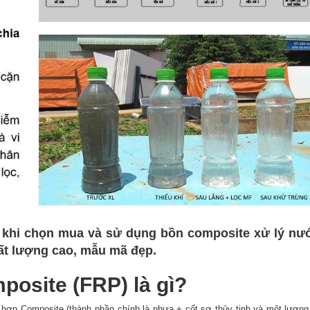
 khi chọn mua và sử dụng bồn composite xử lý nướ
ất lượng cao, mẫu mã đẹp.
posite (FRP) là gì?
n hợp Composite (thành phần chính là nhựa + cốt sợ thủy tinh và một lượng