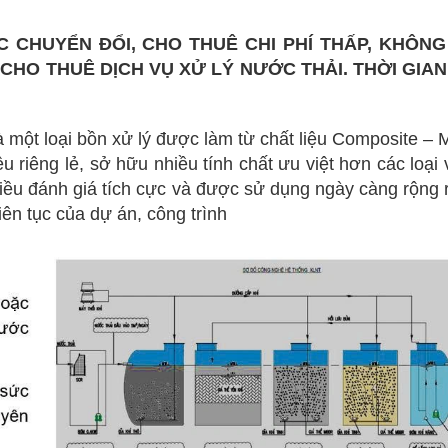
 CHUYỂN ĐỔI, CHO THUÊ CHI PHÍ THẤP, KHÔNG
HO THUÊ DỊCH VỤ XỬ LÝ NƯỚC THẢI. THỜI GIAN
 một loại bồn xử lý được làm từ chất liệu Composite – M
iệu riêng lẻ, sở hữu nhiều tính chất ưu việt hơn các loại v
iều đánh giá tích cực và được sử dụng ngày càng rộng 
ên tục của dự án, công trình