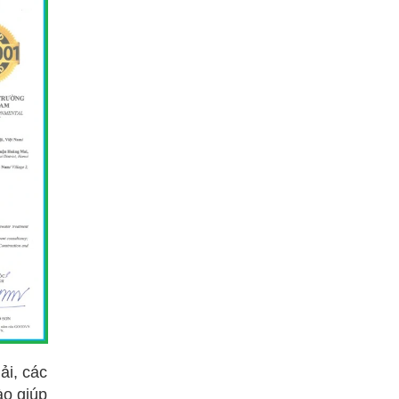
ải, các
ào giúp