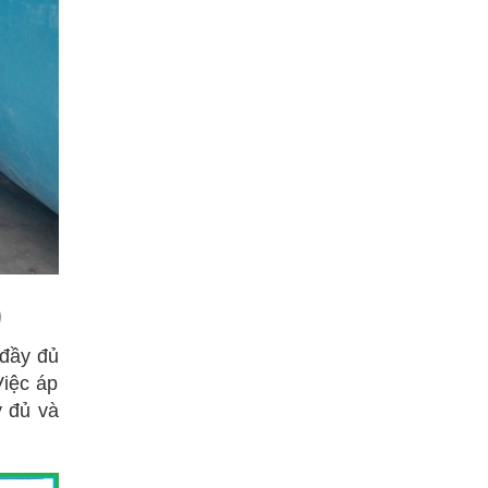
)
 đầy đủ
Việc áp
y đủ và