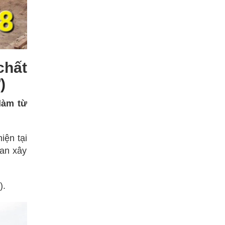
chất
)
làm từ
iện tại
ian xây
).