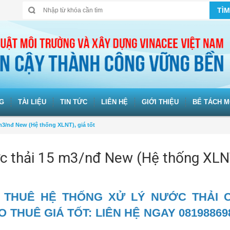
TÌM
G
TÀI LIỆU
TIN TỨC
LIÊN HỆ
GIỚI THIỆU
BỂ TÁCH M
m3/nđ New (Hệ thống XLNT), giá tốt
ớc thải 15 m3/nđ New (Hệ thống XLN
 THUÊ HỆ THỐNG XỬ LÝ NƯỚC THẢI 
HO THUÊ GIÁ TỐT: LIÊN HỆ NGAY 08198869