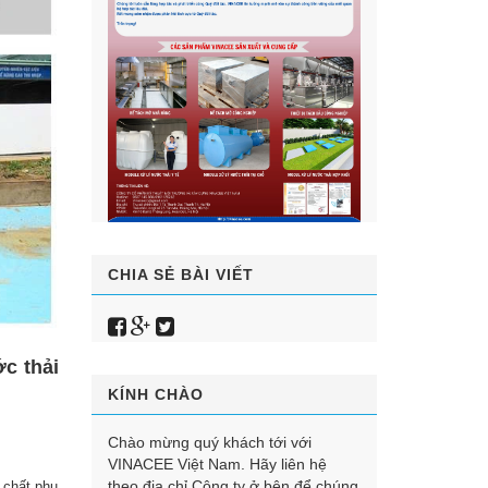
CHIA SẺ BÀI VIẾT
c thải
KÍNH CHÀO
Chào mừng quý khách tới với
VINACEE Việt Nam. Hãy liên hệ
theo địa chỉ Công ty ở bên để chúng
 chất phụ