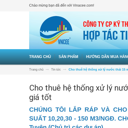
Chào mừng bạn đã đến với Vinacee.com!
TRANG CHỦ
SẢN PHẨM
HƯỚNG DẪN MUA HÀN
Trang chủ
Tin tức
Cho thuê hệ thống xử lý nước thải 15 
Cho thuê hệ thống xử lý nư
giá tốt
CHÚNG TÔI LẮP RÁP VÀ CHO
SUẤT 10,20,30 - 150 M3/NGĐ. C
Tuyên (Chủ trì các dự án).