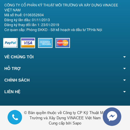
CÔNG TY CỔ PHẦN KỸ THUẬT MÔI TRƯỜNG VÀ XÂY DỰNG VINACEE
VIỆT NAM
Mã số thuế: 0106352604
Đăng ký lần đầu: 01/11/2013
Đăng ký thay đổi lần 1: 23/01/2019
Cơ quan cấp: Phòng ĐKKD - Sở kế hoạch và đầu tư TP.Hà Nội
VỀ CHÚNG TÔI
HỖ TRỢ
CHÍNH SÁCH
LIÊN HỆ
© Bản quyền thuộc về Công ty CP Kỹ Thuật Môi
Trường và Xây Dựng VINACEE Việt Nam
Cung cấp bởi Sapo