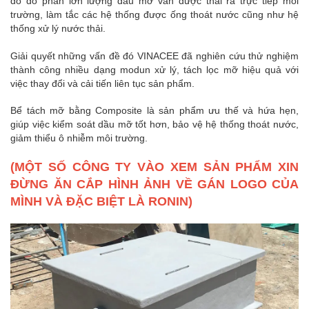
do đó phần lớn lượng dầu mỡ vấn được thải ra trực tiếp môi
trường, làm tắc các hệ thống được ống thoát nước cũng như hệ
thống xử lý nước thải.
Giải quyết những vấn đề đó VINACEE đã nghiên cứu thử nghiệm
thành công nhiều dạng modun xử lý, tách lọc mỡ hiệu quả với
việc thay đổi và cải tiến liên tục sản phẩm.
Bể tách mỡ bằng Composite là sản phẩm ưu thế và hứa hẹn,
giúp việc kiểm soát dầu mỡ tốt hơn, bảo vệ hệ thống thoát nước,
giảm thiểu ô nhiễm môi trường.
(MỘT SỐ CÔNG TY VÀO XEM SẢN PHẨM XIN
ĐỪNG ĂN CẮP HÌNH ẢNH VỀ GÁN LOGO CỦA
MÌNH VÀ ĐẶC BIỆT LÀ RONIN)