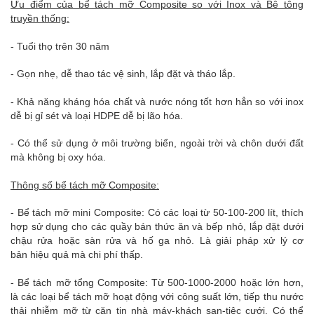
Ưu điểm của bể tách mỡ Composite so với Inox và Bê tông
truyền thống:
- Tuổi thọ trên 30 năm
- Gọn nhẹ, dễ thao tác vệ sinh, lắp đặt và tháo lắp.
- Khả năng kháng hóa chất và nước nóng tốt hơn hẳn so với inox
dễ bị gỉ sét và loại HDPE dễ bị lão hóa.
- Có thể sử dụng ở môi trường biển, ngoài trời và chôn dưới đất
mà không bị oxy hóa.
Thông số bể tách mỡ Composite:
- Bể tách mỡ mini Composite: Có các loại từ 50-100-200 lít, thích
hợp sử dụng cho các quầy bán thức ăn và bếp nhỏ, lắp đặt dưới
chậu rửa hoặc sàn rửa và hố ga nhỏ. Là giải pháp xử lý cơ
bản hiệu quả mà chi phí thấp.
- Bể tách mỡ tổng Composite: Từ 500-1000-2000 hoặc lớn hơn,
là các loại bể tách mỡ hoạt động với công suất lớn, tiếp thu nước
thải nhiễm mỡ từ căn tin nhà máy-khách sạn-tiệc cưới. Có thể