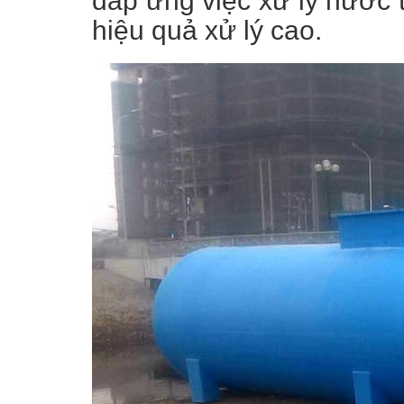
đáp ứng việc xử lý nước t
hiệu quả xử lý cao.