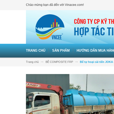
Chào mừng bạn đã đến với Vinacee.com!
TRANG CHỦ
SẢN PHẨM
HƯỚNG DẪN MUA HÀN
Trang chủ
BỂ COMPOSITE FRP
Bể tự hoại cải tiến JOKA