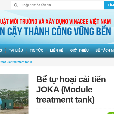
TÌM
G
TÀI LIỆU
TIN TỨC
LIÊN HỆ
GIỚI THIỆU
BỂ TÁCH M
 (Module treatment tank)
Bể tự hoại cải tiến
JOKA (Module
treatment tank)