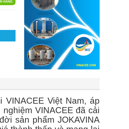
N HÀNG
ởi VINACEE Việt Nam, áp
h nghiệm VINACEE đã cải
a đời sản phẩm JOKAVINA